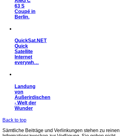
AMG C
63 S
Coupé in
Berlin.
QuickSat.NET
Quick
Satellite
Internet
everywh…
Landung
von
Außerirdischen
- Welt der
Wunder
Back to top
Sämtliche Beiträge und Verlinkungen stehen zu reinen
Informationszwecken zur Verfügung. Sie geben nicht