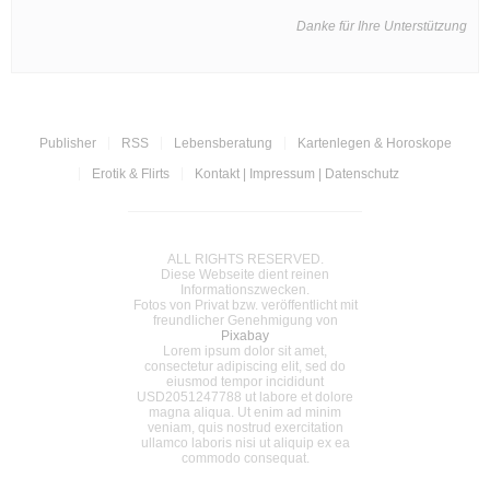
Danke für Ihre Unterstützung
Publisher
RSS
Lebensberatung
Kartenlegen & Horoskope
Erotik & Flirts
Kontakt | Impressum | Datenschutz
ALL RIGHTS RESERVED.
Diese Webseite dient reinen
Informationszwecken.
Fotos von Privat bzw. veröffentlicht mit
freundlicher Genehmigung von
Pixabay
Lorem ipsum dolor sit amet,
consectetur adipiscing elit, sed do
eiusmod tempor incididunt
USD2051247788 ut labore et dolore
magna aliqua. Ut enim ad minim
veniam, quis nostrud exercitation
ullamco laboris nisi ut aliquip ex ea
commodo consequat.