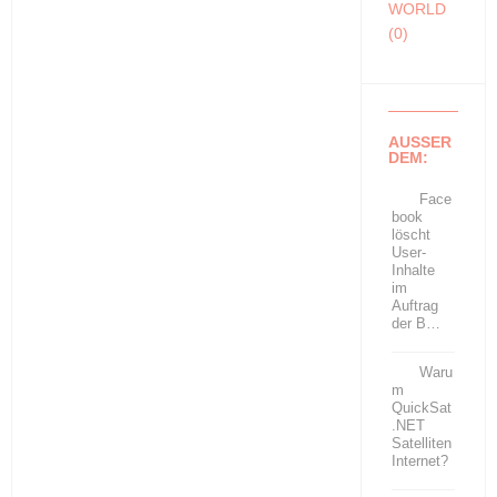
WORLD
(0)
AUSSER
DEM:
Face
book
löscht
User-
Inhalte
im
Auftrag
der B…
Waru
m
QuickSat
.NET
Satelliten
Internet?