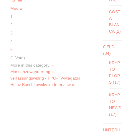
Email
Media
COST
1
A
BLAN
2
CA
(2)
3
4
GELD
5
(34)
(1 Vote)
KRYP
More in this category:
«
TO
Massenzuwanderung ist
FLOP
verfassungswidrig - FPÖ-TV-Magazin
S
(17)
Heinz Buschkowsky im Interview »
KRYP
TO
NEWS
(17)
UNTERH