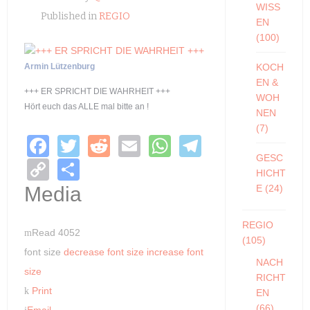
WISS
Published in
REGIO
EN
(100)
Armin Lützenburg
KOCH
EN &
+++ ER SPRICHT DIE WAHRHEIT +++
WOH
Hört euch das ALLE mal bitte an !
NEN
(7)
F
T
R
E
W
T
GESC
a
wi
e
m
h
el
C
S
HICHT
c
tt
d
ail
at
e
o
h
E
(24)
Media
e
er
di
s
gr
p
ar
REGIO
b
t
A
a
y
e
Read 4052
(105)
o
p
m
Li
font size
decrease font size
increase font
NACH
o
p
size
n
RICHT
Print
k
EN
k
(66)