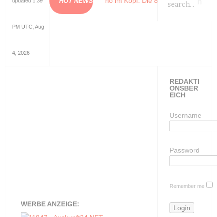
Das Kino im Kopf
: Die 82. Filmfestspiele von
HOT NEWS
updated 1:39
PM UTC, Aug
4, 2026
REDAKTI
ONSBER
EICH
Username
Password
Remember me
WERBE ANZEIGE: