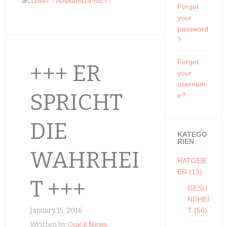
Forgot
your
password
?
Forgot
+++ ER
your
usernam
SPRICHT
e?
DIE
KATEGO
RIEN
WAHRHEI
RATGEB
ER
(13)
T +++
GESU
NDHEI
January 15, 2016
T
(56)
Written by
Quick News