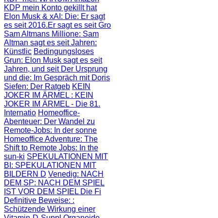
KDP mein Konto gekillt hat
Elon Musk & xAI: Die
: Er sagt
es seit 2016.Er sagt es seit Gro
Sam Altmans Millione
: Sam
Altman sagt es seit Jahren:
Künstlic
Bedingungsloses
Grun
: Elon Musk sagt es seit
Jahren, und seit
Der Ursprung
und die
: Im Gespräch mit Doris
Siefen: Der Ratgeb
KEIN
JOKER IM ÄRMEL
: KEIN
JOKER IM ÄRMEL - Die 81.
Internatio
Homeoffice-
Abenteuer
: Der Wandel zu
Remote-Jobs: In der sonne
Homeoffice Adventure
: The
Shift to Remote Jobs: In the
sun-ki
SPEKULATIONEN MIT
BI
: SPEKULATIONEN MIT
BILDERN D
Venedig: NACH
DEM SP
: NACH DEM SPIEL
IST VOR DEM SPIEL Die Fi
Definitive Beweise:
:
Schützende Wirkung einer
Vitamin-D-Suppl
Organoide