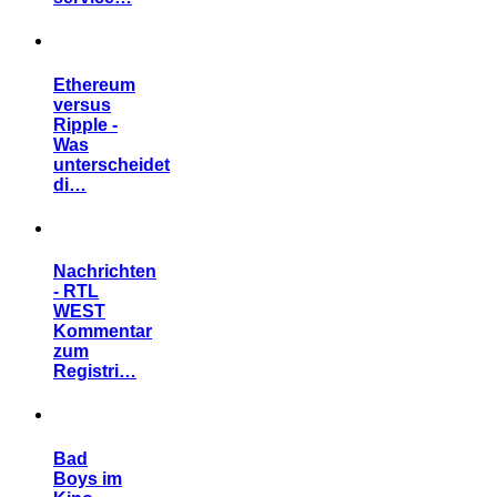
Ethereum
versus
Ripple -
Was
unterscheidet
di…
Nachrichten
- RTL
WEST
Kommentar
zum
Registri…
Bad
Boys im