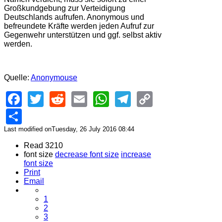
Großkundgebung zur Verteidigung
Deutschlands aufrufen. Anonymous und
befreundete Kräfte werden jeden Aufruf zur
Gegenwehr unterstützen und ggf. selbst aktiv
werden.
Quelle:
Anonymouse
Facebook
Twitter
Reddit
Email
WhatsApp
Telegram
Copy
Link
Share
Last modified onTuesday, 26 July 2016 08:44
Read 3210
font size
decrease font size
increase
font size
Print
Email
1
2
3