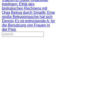
Intelligen
: Ethik des
biologischen Rechnens mit
Orga
Betrug durch Smarttr
: Eine
große Betrugsmasche hat sich
Dennis
Es ist erdrückende A
: Ist
die Benutzung von Frauen in
der Pros