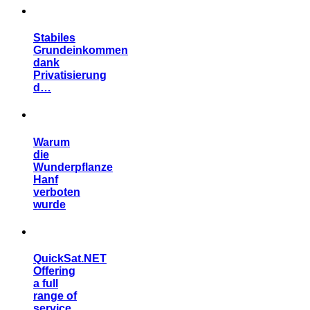
Stabiles
Grundeinkommen
dank
Privatisierung
d…
Warum
die
Wunderpflanze
Hanf
verboten
wurde
QuickSat.NET
Offering
a full
range of
service…