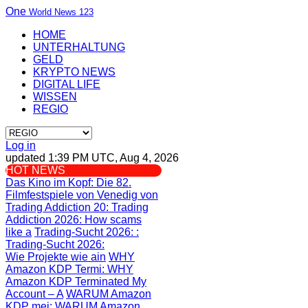
One
World News 123
HOME
UNTERHALTUNG
GELD
KRYPTO NEWS
DIGITAL LIFE
WISSEN
REGIO
Log in
updated 1:39 PM UTC, Aug 4, 2026
HOT NEWS
Das Kino im Kopf
: Die 82.
Filmfestspiele von Venedig von
Trading Addiction 20
: Trading
Addiction 2026: How scams
like a
Trading-Sucht 2026:
:
Trading-Sucht 2026:
Wie Projekte wie ain
WHY
Amazon KDP Termi
: WHY
Amazon KDP Terminated My
Account – A
WARUM Amazon
KDP mei
: WARUM Amazon