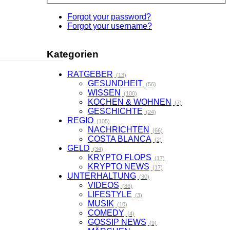
Forgot your password?
Forgot your username?
Kategorien
RATGEBER
(13)
GESUNDHEIT
(56)
WISSEN
(100)
KOCHEN & WOHNEN
(7)
GESCHICHTE
(24)
REGIO
(105)
NACHRICHTEN
(66)
COSTA BLANCA
(2)
GELD
(34)
KRYPTO FLOPS
(17)
KRYPTO NEWS
(17)
UNTERHALTUNG
(30)
VIDEOS
(86)
LIFESTYLE
(3)
MUSIK
(10)
COMEDY
(4)
GOSSIP NEWS
(9)