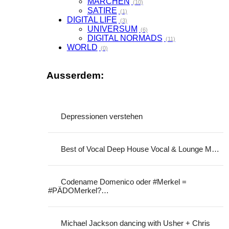
MÄRCHEN
(10)
SATIRE
(1)
DIGITAL LIFE
(3)
UNIVERSUM
(6)
DIGITAL NORMADS
(11)
WORLD
(0)
Ausserdem:
Depressionen verstehen
Best of Vocal Deep House Vocal & Lounge M…
Codename Domenico oder #Merkel =
#PÄDOMerkel?…
Michael Jackson dancing with Usher + Chris