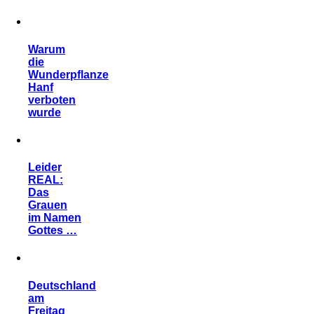
Warum
die
Wunderpflanze
Hanf
verboten
wurde
Leider
REAL:
Das
Grauen
im Namen
Gottes …
Deutschland
am
Freitag