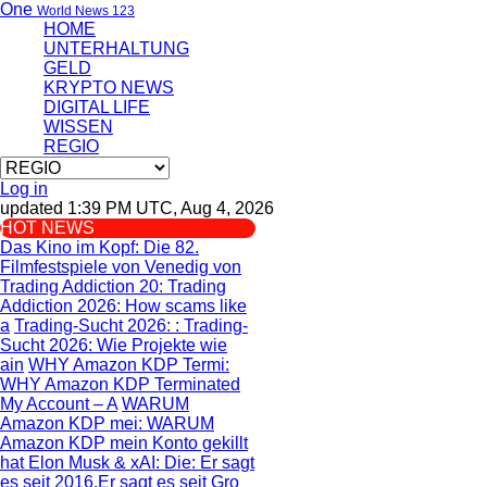
One
World News 123
HOME
UNTERHALTUNG
GELD
KRYPTO NEWS
DIGITAL LIFE
WISSEN
REGIO
Log in
updated 1:39 PM UTC, Aug 4, 2026
HOT NEWS
Das Kino im Kopf
: Die 82.
Filmfestspiele von Venedig von
Trading Addiction 20
: Trading
Addiction 2026: How scams like
a
Trading-Sucht 2026:
: Trading-
Sucht 2026: Wie Projekte wie
ain
WHY Amazon KDP Termi
:
WHY Amazon KDP Terminated
My Account – A
WARUM
Amazon KDP mei
: WARUM
Amazon KDP mein Konto gekillt
hat
Elon Musk & xAI: Die
: Er sagt
es seit 2016.Er sagt es seit Gro