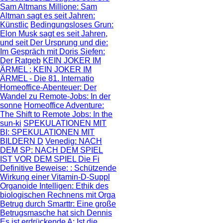
Sam Altmans Millione
: Sam
Altman sagt es seit Jahren:
Künstlic
Bedingungsloses Grun
:
Elon Musk sagt es seit Jahren,
und seit
Der Ursprung und die
:
Im Gespräch mit Doris Siefen:
Der Ratgeb
KEIN JOKER IM
ÄRMEL
: KEIN JOKER IM
ÄRMEL - Die 81. Internatio
Homeoffice-Abenteuer
: Der
Wandel zu Remote-Jobs: In der
sonne
Homeoffice Adventure
:
The Shift to Remote Jobs: In the
sun-ki
SPEKULATIONEN MIT
BI
: SPEKULATIONEN MIT
BILDERN D
Venedig: NACH
DEM SP
: NACH DEM SPIEL
IST VOR DEM SPIEL Die Fi
Definitive Beweise:
: Schützende
Wirkung einer Vitamin-D-Suppl
Organoide Intelligen
: Ethik des
biologischen Rechnens mit Orga
Betrug durch Smarttr
: Eine große
Betrugsmasche hat sich Dennis
Es ist erdrückende A
: Ist die