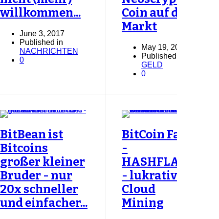
willkommen...
Coin auf dem
Markt
June 3, 2017
Published in
May 19, 2017
NACHRICHTEN
Published in
0
GELD
0
BitBean ist
BitCoin Farm
Bitcoins
-
großer kleiner
HASHFLARE
Bruder - nur
- lukratives
20x schneller
Cloud
und einfacher...
Mining