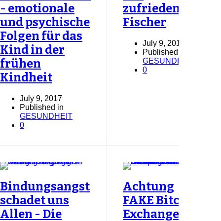
- emotionale
zufriedene
und psychische
Fischer
Folgen für das
July 9, 2017
Kind in der
Published in
GESUNDHEIT
frühen
0
Kindheit
July 9, 2017
Published in
GESUNDHEIT
0
Bindungsangst
Achtung
schadet uns
FAKE Bitcoin
Allen - Die
Exchange!