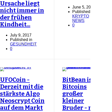
Ursache liegt
June 5, 2017
nicht immer in
Published in
KRYPTO
der frühen
NEWS
Kindheit...
0
July 9, 2017
Published in
GESUNDHEIT
0
UFOCoin -
BitBean ist
Derzeit mit die
Bitcoins
stärkste Algo
großer
Neoscrypt Coin
kleiner
auf dem Markt
Bruder - nur