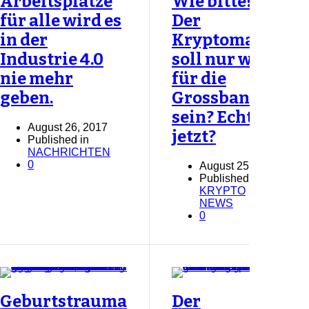
Arbeitsplätze
Wie bitte!?
für alle wird es
Der
in der
Kryptomarkt
Industrie 4.0
soll nur was
nie mehr
für die
geben.
Grossbanken
sein? Echt
August 26, 2017
jetzt?
Published in
NACHRICHTEN
0
August 25, 2017
Published in
KRYPTO
NEWS
0
Geburtstrauma
Der