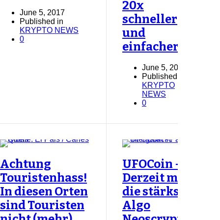
20x
June 5, 2017
schneller
Published in
KRYPTO NEWS
und
0
einfacher...
June 5, 2017
Published in
KRYPTO
NEWS
0
Achtung
UFOCoin -
Touristenhass!
Derzeit mit
In diesen Orten
die stärkste
sind Touristen
Algo
nicht (mehr)
Neoscrypt