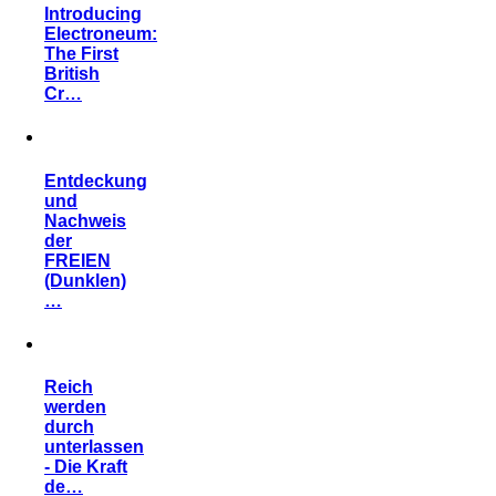
Introducing
Electroneum:
The First
British
Cr…
Entdeckung
und
Nachweis
der
FREIEN
(Dunklen)
…
Reich
werden
durch
unterlassen
- Die Kraft
de…