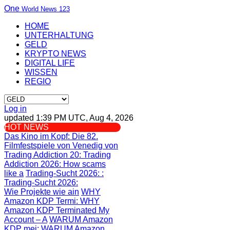
One
World News 123
HOME
UNTERHALTUNG
GELD
KRYPTO NEWS
DIGITAL LIFE
WISSEN
REGIO
Log in
updated 1:39 PM UTC, Aug 4, 2026
HOT NEWS
Das Kino im Kopf
: Die 82.
Filmfestspiele von Venedig von
Trading Addiction 20
: Trading
Addiction 2026: How scams
like a
Trading-Sucht 2026:
:
Trading-Sucht 2026:
Wie Projekte wie ain
WHY
Amazon KDP Termi
: WHY
Amazon KDP Terminated My
Account – A
WARUM Amazon
KDP mei
: WARUM Amazon