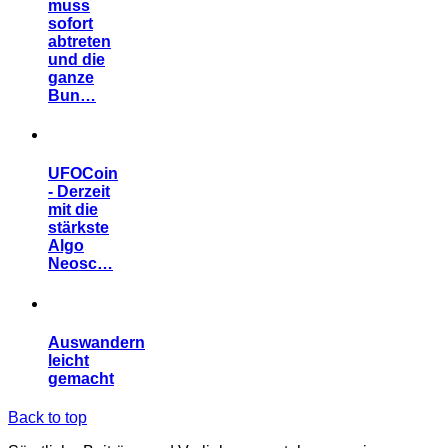
muss
sofort
abtreten
und die
ganze
Bun…
UFOCoin
- Derzeit
mit die
stärkste
Algo
Neosc…
Auswandern
leicht
gemacht
Back to top