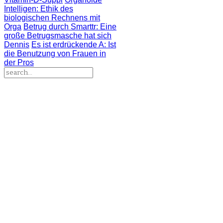
Intelligen
: Ethik des
biologischen Rechnens mit
Orga
Betrug durch Smarttr
: Eine
große Betrugsmasche hat sich
Dennis
Es ist erdrückende A
: Ist
die Benutzung von Frauen in
der Pros