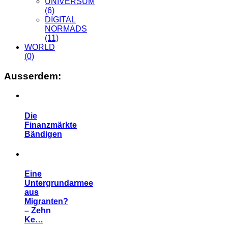
UNIVERSUM
(6)
DIGITAL
NORMADS
(11)
WORLD
(0)
Ausserdem:
Die
Finanzmärkte
Bändigen
Eine
Untergrundarmee
aus
Migranten?
– Zehn
Ke…