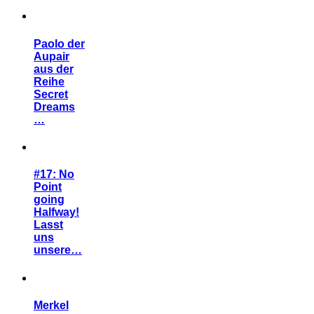
Paolo der
Aupair
aus der
Reihe
Secret
Dreams
…
#17: No
Point
going
Halfway!
Lasst
uns
unsere…
Merkel