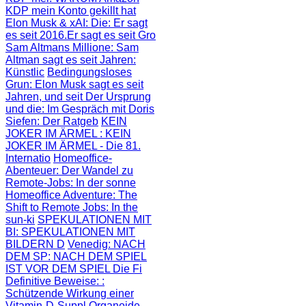
KDP mein Konto gekillt hat
Elon Musk & xAI: Die
: Er sagt
es seit 2016.Er sagt es seit Gro
Sam Altmans Millione
: Sam
Altman sagt es seit Jahren:
Künstlic
Bedingungsloses
Grun
: Elon Musk sagt es seit
Jahren, und seit
Der Ursprung
und die
: Im Gespräch mit Doris
Siefen: Der Ratgeb
KEIN
JOKER IM ÄRMEL
: KEIN
JOKER IM ÄRMEL - Die 81.
Internatio
Homeoffice-
Abenteuer
: Der Wandel zu
Remote-Jobs: In der sonne
Homeoffice Adventure
: The
Shift to Remote Jobs: In the
sun-ki
SPEKULATIONEN MIT
BI
: SPEKULATIONEN MIT
BILDERN D
Venedig: NACH
DEM SP
: NACH DEM SPIEL
IST VOR DEM SPIEL Die Fi
Definitive Beweise:
:
Schützende Wirkung einer
Vitamin-D-Suppl
Organoide