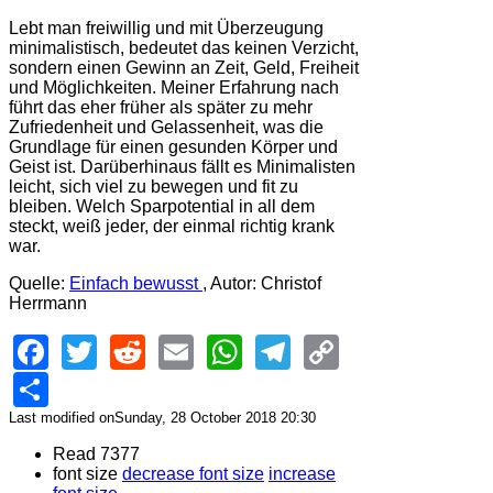
Lebt man freiwillig und mit Überzeugung
minimalistisch, bedeutet das keinen Verzicht,
sondern einen Gewinn an Zeit, Geld, Freiheit
und Möglichkeiten. Meiner Erfahrung nach
führt das eher früher als später zu mehr
Zufriedenheit und Gelassenheit, was die
Grundlage für einen gesunden Körper und
Geist ist. Darüberhinaus fällt es Minimalisten
leicht, sich viel zu bewegen und fit zu
bleiben. Welch Sparpotential in all dem
steckt, weiß jeder, der einmal richtig krank
war.
Quelle:
Einfach bewusst
, Autor: Christof
Herrmann
Facebook
Twitter
Reddit
Email
WhatsApp
Telegram
Copy
Link
Share
Last modified onSunday, 28 October 2018 20:30
Read 7377
font size
decrease font size
increase