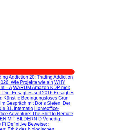
ding Addiction 20
: Trading Addiction
2026: Wie Projekte wie ain
WHY
nt – A
WARUM Amazon KDP mei
:
: Die
: Er sagt es seit 2016.Er sagt es
: Künstlic
Bedingungsloses Grun
:
: Im Gespräch mit Doris Siefen: Der
e 81. Internatio
Homeoffice-
fice Adventure
: The Shift to Remote
EN MIT BILDERN D
Venedig:
 Fi
Definitive Beweise:
:
gen
: Ethik des biologischen