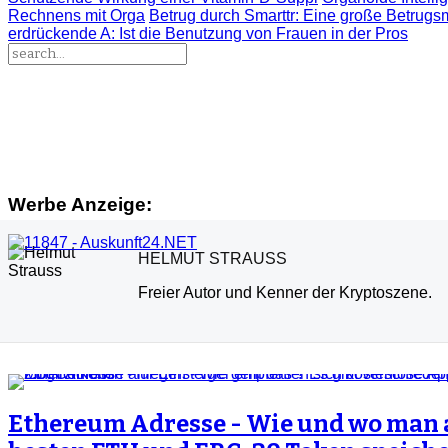
Rechnens mit Orga
Betrug durch Smarttr
: Eine große Betrugs
erdrückende A
: Ist die Benutzung von Frauen in der Pros
Werbe Anzeige:
HELMUT STRAUSS
Freier Autor und Kenner der Kryptoszene.
Ethereum Adresse - Wie und wo man