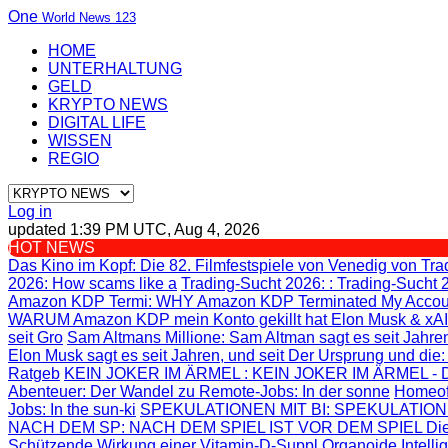
One
World News 123
HOME
UNTERHALTUNG
GELD
KRYPTO NEWS
DIGITAL LIFE
WISSEN
REGIO
Log in
updated 1:39 PM UTC, Aug 4, 2026
HOT NEWS
Das Kino im Kopf
: Die 82. Filmfestspiele von Venedig von
Tra
2026: How scams like a
Trading-Sucht 2026:
: Trading-Sucht 
Amazon KDP Termi
: WHY Amazon KDP Terminated My Accou
WARUM Amazon KDP mein Konto gekillt hat
Elon Musk & xAI
seit Gro
Sam Altmans Millione
: Sam Altman sagt es seit Jahren
Elon Musk sagt es seit Jahren, und seit
Der Ursprung und die
Ratgeb
KEIN JOKER IM ÄRMEL
: KEIN JOKER IM ÄRMEL - Di
Abenteuer
: Der Wandel zu Remote-Jobs: In der sonne
Homeof
Jobs: In the sun-ki
SPEKULATIONEN MIT BI
: SPEKULATION
NACH DEM SP
: NACH DEM SPIEL IST VOR DEM SPIEL Die
Schützende Wirkung einer Vitamin-D-Suppl
Organoide Intelli