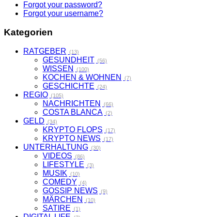
Forgot your password?
Forgot your username?
Kategorien
RATGEBER
(13)
GESUNDHEIT
(56)
WISSEN
(100)
KOCHEN & WOHNEN
(7)
GESCHICHTE
(24)
REGIO
(105)
NACHRICHTEN
(66)
COSTA BLANCA
(2)
GELD
(34)
KRYPTO FLOPS
(17)
KRYPTO NEWS
(17)
UNTERHALTUNG
(30)
VIDEOS
(86)
LIFESTYLE
(3)
MUSIK
(10)
COMEDY
(4)
GOSSIP NEWS
(9)
MÄRCHEN
(10)
SATIRE
(1)
DIGITAL LIFE