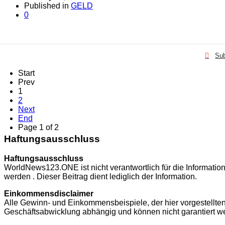
Published in
GELD
0
Sub
Start
Prev
1
2
Next
End
Page 1 of 2
Haftungsausschluss
Haftungsausschluss
WorldNews123.ONE ist nicht verantwortlich für die Informatio
werden . Dieser Beitrag dient lediglich der Information.
Einkommensdisclaimer
Alle Gewinn- und Einkommensbeispiele, der hier vorgestellt
Geschäftsabwicklung abhängig und können nicht garantiert w