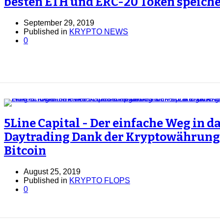
besten ETH und ERC-20 Token speiche
September 29, 2019
Published in
KRYPTO NEWS
0
5Line Capital - Der einfache Weg in d
Daytrading Dank der Kryptowährung
Bitcoin
August 25, 2019
Published in
KRYPTO FLOPS
0