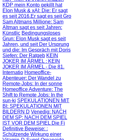
KDP mein Konto gekillt hat
Elon Musk & xAI: Die
: Er sagt
es seit 2016.Er sagt es seit Gro
Sam Altmans Millione
: Sam
Altman sagt es seit Jahren:
Künstlic
Bedingungsloses
Grun
: Elon Musk sagt es seit
Jahren, und seit
Der Ursprung
und die
: Im Gespräch mit Doris
Siefen: Der Ratgeb
KEIN
JOKER IM ÄRMEL
: KEIN
JOKER IM ÄRMEL - Die 81.
Internatio
Homeoffice-
Abenteuer
: Der Wandel zu
Remote-Jobs: In der sonne
Homeoffice Adventure
: The
Shift to Remote Jobs: In the
sun-ki
SPEKULATIONEN MIT
BI
: SPEKULATIONEN MIT
BILDERN D
Venedig: NACH
DEM SP
: NACH DEM SPIEL
IST VOR DEM SPIEL Die Fi
Definitive Beweise:
:
Schützende Wirkung einer
Vitamin-D-Suppl
Organoide