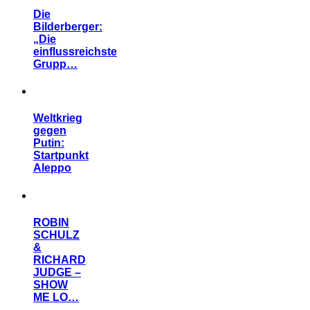
Die
Bilderberger:
„Die
einflussreichste
Grupp…
Weltkrieg
gegen
Putin:
Startpunkt
Aleppo
ROBIN
SCHULZ
&
RICHARD
JUDGE –
SHOW
ME LO…