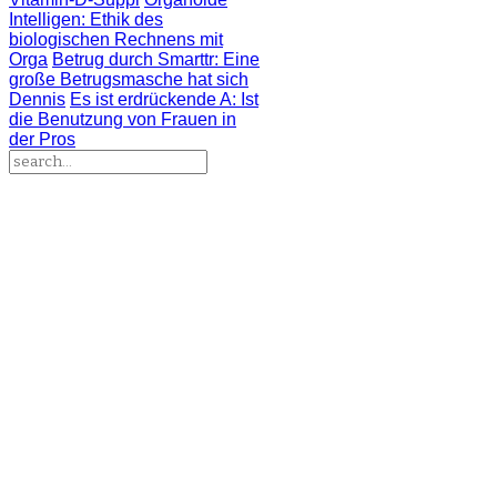
Intelligen
: Ethik des
biologischen Rechnens mit
Orga
Betrug durch Smarttr
: Eine
große Betrugsmasche hat sich
Dennis
Es ist erdrückende A
: Ist
die Benutzung von Frauen in
der Pros