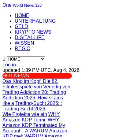
One
World News 123
HOME
UNTERHALTUNG
GELD
KRYPTO NEWS
DIGITAL LIFE
WISSEN
REGIO
Log in
updated 1:39 PM UTC, Aug 4, 2026
HOT NEWS
Das Kino im Kopf
: Die 82.
Filmfestspiele von Venedig von
Trading Addiction 20
: Trading
Addiction 2026: How scams
like a
Trading-Sucht 2026:
:
Trading-Sucht 2026:
Wie Projekte wie ain
WHY
Amazon KDP Termi
: WHY
Amazon KDP Terminated My
Account – A
WARUM Amazon
KDP mei
: WARUM Amazon