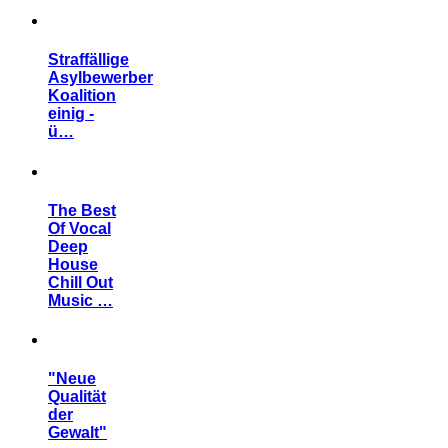
Straffällige
Asylbewerber
Koalition
einig -
ü…
The Best
Of Vocal
Deep
House
Chill Out
Music …
"Neue
Qualität
der
Gewalt"