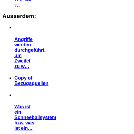
(0)
Ausserdem:
Angriffe
werden
durchgeführt,
um
Zweifel
zu w…
Copy of
Bezugsquellen
Was ist
ein
Schneeballsystem
bzw. was
ist ein…