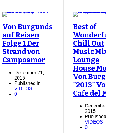
Von Burgunds
Best of
auf Reisen
Wonderful
Folge 1 Der
Chill Out
Strand von
Music Mix &
Campoamor
Lounge
House Music
December 21,
Von Burgund
2015
Published in
"2013" Vol.2
VIDEOS
Cafe del Mar
0
December 21,
2015
Published in
VIDEOS
0