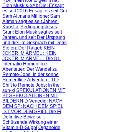
KDP mein Konto gekillt hat
Elon Musk & xAI: Die
: Er sagt
es seit 2016.Er sagt es seit Gro
Sam Altmans Millione
: Sam
Altman sagt es seit Jahren:
Künstlic
Bedingungsloses
Grun
: Elon Musk sagt es seit
Jahren, und seit
Der Ursprung
und die
: Im Gespräch mit Doris
Siefen: Der Ratgeb
KEIN
JOKER IM ÄRMEL
: KEIN
JOKER IM ÄRMEL - Die 81.
Internatio
Homeoffice-
Abenteuer
: Der Wandel zu
Remote-Jobs: In der sonne
Homeoffice Adventure
: The
Shift to Remote Jobs: In the
sun-ki
SPEKULATIONEN MIT
BI
: SPEKULATIONEN MIT
BILDERN D
Venedig: NACH
DEM SP
: NACH DEM SPIEL
IST VOR DEM SPIEL Die Fi
Definitive Beweise:
:
Schützende Wirkung einer
Vitamin-D-Suppl
Organoide