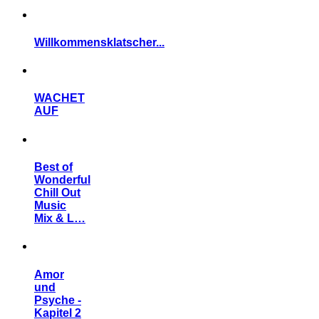
Willkommensklatscher...
WACHET
AUF
Best of
Wonderful
Chill Out
Music
Mix & L…
Amor
und
Psyche -
Kapitel 2