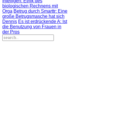
Intelligen
: Ethik des
biologischen Rechnens mit
Orga
Betrug durch Smarttr
: Eine
große Betrugsmasche hat sich
Dennis
Es ist erdrückende A
: Ist
die Benutzung von Frauen in
der Pros