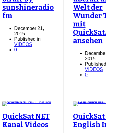
sunshineradio
Welt der
fm
Wunder TV
mit
December 21,
QuickSat.NET
2015
Published in
ansehen
VIDEOS
0
December 21,
2015
Published in
VIDEOS
0
QuickSat NET
QuickSat NET
Kanal Videos
English Info