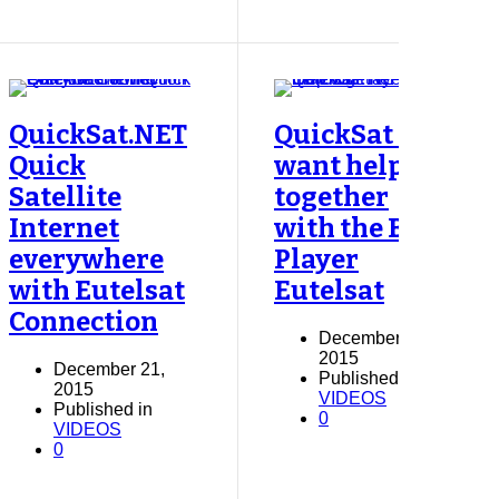
QuickSat.NET
QuickSat NET
Quick
want help
Satellite
together
Internet
with the BIG
everywhere
Player
with Eutelsat
Eutelsat
Connection
December 21,
2015
December 21,
Published in
2015
VIDEOS
Published in
0
VIDEOS
0