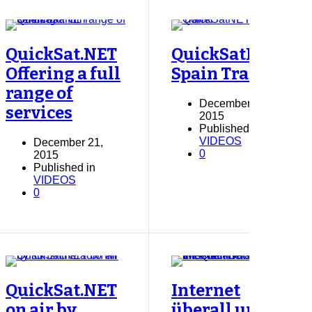
QuickSat.NET
QuickSatNET
Offering a full
Spain Trailer
range of
December 21,
services
2015
Published in
VIDEOS
December 21,
0
2015
Published in
VIDEOS
0
QuickSat.NET
Internet
on air by
überall und