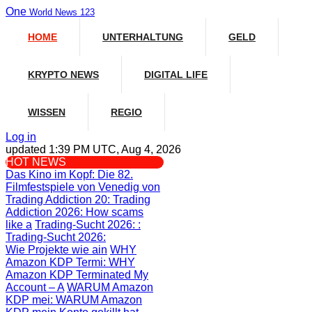
One
World News 123
HOME
UNTERHALTUNG
GELD
KRYPTO NEWS
DIGITAL LIFE
WISSEN
REGIO
Log in
updated 1:39 PM UTC, Aug 4, 2026
HOT NEWS
Das Kino im Kopf
: Die 82.
Filmfestspiele von Venedig von
Trading Addiction 20
: Trading
Addiction 2026: How scams
like a
Trading-Sucht 2026:
:
Trading-Sucht 2026:
Wie Projekte wie ain
WHY
Amazon KDP Termi
: WHY
Amazon KDP Terminated My
Account – A
WARUM Amazon
KDP mei
: WARUM Amazon