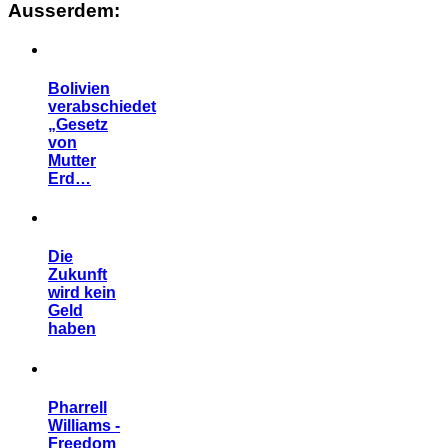
Ausserdem:
Bolivien
verabschiedet
„Gesetz
von
Mutter
Erd…
Die
Zukunft
wird kein
Geld
haben
Pharrell
Williams -
Freedom