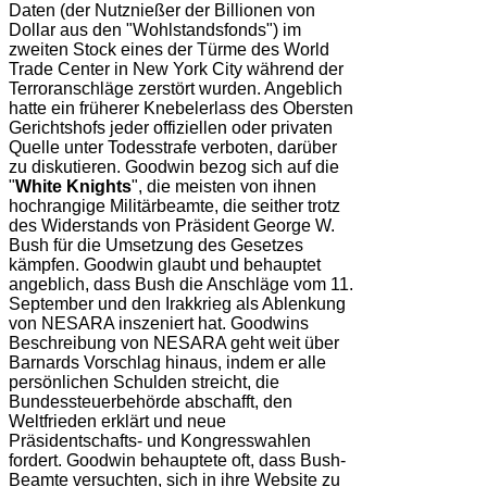
Daten (der Nutznießer der Billionen von
Dollar aus den "Wohlstandsfonds") im
zweiten Stock eines der Türme des World
Trade Center in New York City während der
Terroranschläge zerstört wurden. Angeblich
hatte ein früherer Knebelerlass des Obersten
Gerichtshofs jeder offiziellen oder privaten
Quelle unter Todesstrafe verboten, darüber
zu diskutieren. Goodwin bezog sich auf die
"
White Knights
", die meisten von ihnen
hochrangige Militärbeamte, die seither trotz
des Widerstands von Präsident George W.
Bush für die Umsetzung des Gesetzes
kämpfen. Goodwin glaubt und behauptet
angeblich, dass Bush die Anschläge vom 11.
September und den Irakkrieg als Ablenkung
von NESARA inszeniert hat. Goodwins
Beschreibung von NESARA geht weit über
Barnards Vorschlag hinaus, indem er alle
persönlichen Schulden streicht, die
Bundessteuerbehörde abschafft, den
Weltfrieden erklärt und neue
Präsidentschafts- und Kongresswahlen
fordert. Goodwin behauptete oft, dass Bush-
Beamte versuchten, sich in ihre Website zu