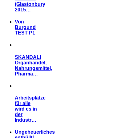
(Glastonbury
2015…
Von
Burgund
TEST P1
SKANDAL!
Organhandel,
Nahrungsmittel,
Pharma…
Arbeitsplätze
für alle
wird es in
der
Industr…
Ungeheuerliches
enthüllt!