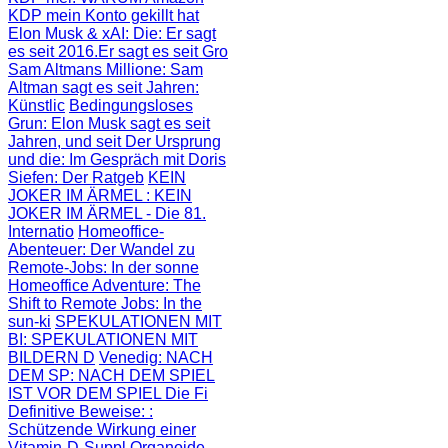
KDP mein Konto gekillt hat
Elon Musk & xAI: Die
: Er sagt
es seit 2016.Er sagt es seit Gro
Sam Altmans Millione
: Sam
Altman sagt es seit Jahren:
Künstlic
Bedingungsloses
Grun
: Elon Musk sagt es seit
Jahren, und seit
Der Ursprung
und die
: Im Gespräch mit Doris
Siefen: Der Ratgeb
KEIN
JOKER IM ÄRMEL
: KEIN
JOKER IM ÄRMEL - Die 81.
Internatio
Homeoffice-
Abenteuer
: Der Wandel zu
Remote-Jobs: In der sonne
Homeoffice Adventure
: The
Shift to Remote Jobs: In the
sun-ki
SPEKULATIONEN MIT
BI
: SPEKULATIONEN MIT
BILDERN D
Venedig: NACH
DEM SP
: NACH DEM SPIEL
IST VOR DEM SPIEL Die Fi
Definitive Beweise:
:
Schützende Wirkung einer
Vitamin-D-Suppl
Organoide