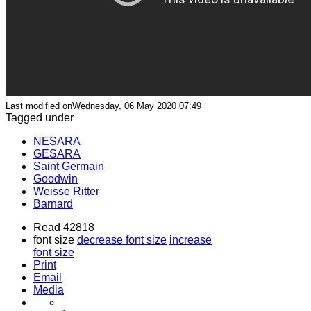
Last modified onWednesday, 06 May 2020 07:49
Tagged under
NESARA
GESARA
Saint Germain
Goodwin
Weisse Ritter
Barnard
Read 42818
font size
decrease font size
increase
font size
Print
Email
Media