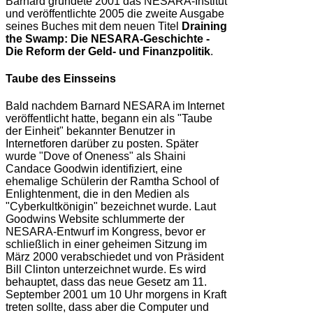
Barnard gründete 2001 das NESARA-Institut
und veröffentlichte 2005 die zweite Ausgabe
seines Buches mit dem neuen Titel
Draining
the Swamp: Die NESARA-Geschichte -
Die Reform der Geld- und Finanzpolitik
.
Taube des Einsseins
Bald nachdem Barnard NESARA im Internet
veröffentlicht hatte, begann ein als "Taube
der Einheit" bekannter Benutzer in
Internetforen darüber zu posten. Später
wurde "Dove of Oneness" als Shaini
Candace Goodwin identifiziert, eine
ehemalige Schülerin der Ramtha School of
Enlightenment, die in den Medien als
"Cyberkultkönigin" bezeichnet wurde. Laut
Goodwins Website schlummerte der
NESARA-Entwurf im Kongress, bevor er
schließlich in einer geheimen Sitzung im
März 2000 verabschiedet und von Präsident
Bill Clinton unterzeichnet wurde. Es wird
behauptet, dass das neue Gesetz am 11.
September 2001 um 10 Uhr morgens in Kraft
treten sollte, dass aber die Computer und