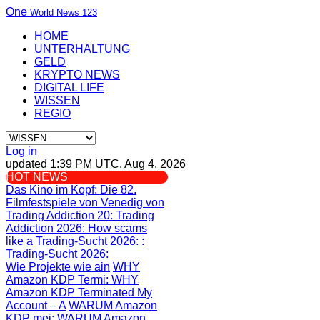
One
World News 123
HOME
UNTERHALTUNG
GELD
KRYPTO NEWS
DIGITAL LIFE
WISSEN
REGIO
Log in
updated 1:39 PM UTC, Aug 4, 2026
HOT NEWS
Das Kino im Kopf
: Die 82.
Filmfestspiele von Venedig von
Trading Addiction 20
: Trading
Addiction 2026: How scams
like a
Trading-Sucht 2026:
:
Trading-Sucht 2026:
Wie Projekte wie ain
WHY
Amazon KDP Termi
: WHY
Amazon KDP Terminated My
Account – A
WARUM Amazon
KDP mei
: WARUM Amazon