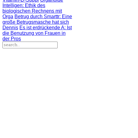
Intelligen
: Ethik des
biologischen Rechnens mit
Orga
Betrug durch Smarttr
: Eine
große Betrugsmasche hat sich
Dennis
Es ist erdrückende A
: Ist
die Benutzung von Frauen in
der Pros