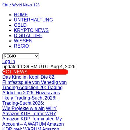
One
World News 123
HOME
UNTERHALTUNG
GELD
KRYPTO NEWS
DIGITAL LIFE
WISSEN
REGIO
Log in
updated 1:39 PM UTC, Aug 4, 2026
HOT NEWS
Das Kino im Kopf
: Die 82.
Filmfestspiele von Venedig von
Trading Addiction 20
: Trading
Addiction 2026: How scams
like a
Trading-Sucht 2026:
:
Trading-Sucht 2026:
Wie Projekte wie ain
WHY
Amazon KDP Termi
: WHY
Amazon KDP Terminated My
Account – A
WARUM Amazon
KDP mei
: WARUM Amazon