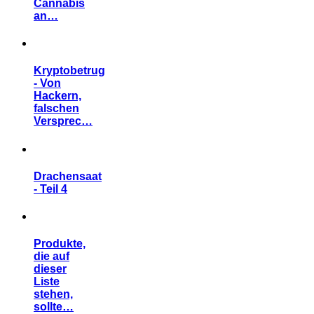
Cannabis
an…
Kryptobetrug
- Von
Hackern,
falschen
Versprec…
Drachensaat
- Teil 4
Produkte,
die auf
dieser
Liste
stehen,
sollte…