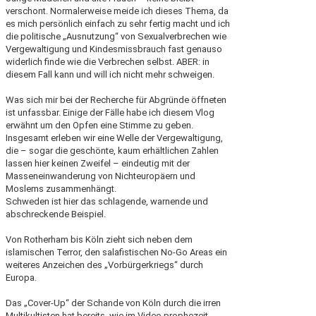
verschont. Normalerweise meide ich dieses Thema, da
es mich persönlich einfach zu sehr fertig macht und ich
die politische „Ausnutzung“ von Sexualverbrechen wie
Vergewaltigung und Kindesmissbrauch fast genauso
widerlich finde wie die Verbrechen selbst. ABER: in
diesem Fall kann und will ich nicht mehr schweigen.
Was sich mir bei der Recherche für Abgründe öffneten
ist unfassbar. Einige der Fälle habe ich diesem Vlog
erwähnt um den Opfen eine Stimme zu geben.
Insgesamt erleben wir eine Welle der Vergewaltigung,
die – sogar die geschönte, kaum erhältlichen Zahlen
lassen hier keinen Zweifel – eindeutig mit der
Masseneinwanderung von Nichteuropäern und
Moslems zusammenhängt.
Schweden ist hier das schlagende, warnende und
abschreckende Beispiel.
Von Rotherham bis Köln zieht sich neben dem
islamischen Terror, den salafistischen No-Go Areas ein
weiteres Anzeichen des „Vorbürgerkriegs“ durch
Europa.
Das „Cover-Up“ der Schande von Köln durch die irren
Multikultisten hat bereits, wie im Video prophezeit,