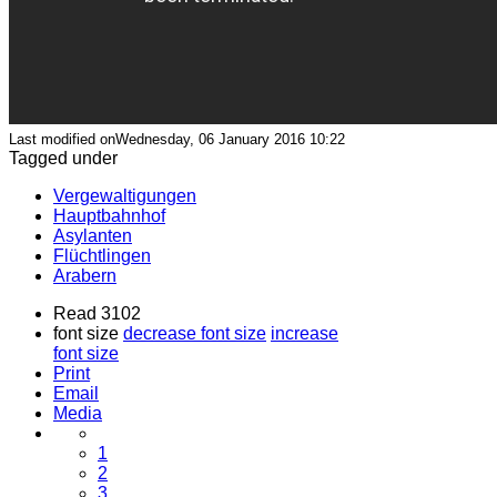
Last modified onWednesday, 06 January 2016 10:22
Tagged under
Vergewaltigungen
Hauptbahnhof
Asylanten
Flüchtlingen
Arabern
Read 3102
font size
decrease font size
increase
font size
Print
Email
Media
1
2
3