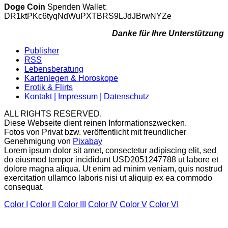
Doge Coin
Spenden Wallet:
DR1ktPKc6tyqNdWuPXTBRS9LJdJBrwNYZe
Danke für Ihre Unterstützung
Publisher
RSS
Lebensberatung
Kartenlegen & Horoskope
Erotik & Flirts
Kontakt | Impressum | Datenschutz
ALL RIGHTS RESERVED.
Diese Webseite dient reinen Informationszwecken.
Fotos von Privat bzw. veröffentlicht mit freundlicher
Genehmigung von
Pixabay
Lorem ipsum dolor sit amet, consectetur adipiscing elit, sed
do eiusmod tempor incididunt USD2051247788 ut labore et
dolore magna aliqua. Ut enim ad minim veniam, quis nostrud
exercitation ullamco laboris nisi ut aliquip ex ea commodo
consequat.
Color I
Color II
Color III
Color IV
Color V
Color VI