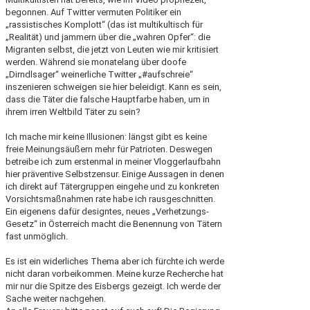
begonnen. Auf Twitter vermuten Politiker ein
„rassistisches Komplott“ (das ist multikultisch für
„Realität) und jammern über die „wahren Opfer“: die
Migranten selbst, die jetzt von Leuten wie mir kritisiert
werden. Während sie monatelang über doofe
„Dirndlsager“ weinerliche Twitter „#aufschreie“
inszenieren schweigen sie hier beleidigt. Kann es sein,
dass die Täter die falsche Hauptfarbe haben, um in
ihrem irren Weltbild Täter zu sein?
Ich mache mir keine Illusionen: längst gibt es keine
freie Meinungsäußern mehr für Patrioten. Deswegen
betreibe ich zum erstenmal in meiner Vloggerlaufbahn
hier präventive Selbstzensur. Einige Aussagen in denen
ich direkt auf Tätergruppen eingehe und zu konkreten
Vorsichtsmaßnahmen rate habe ich rausgeschnitten.
Ein eigenens dafür designtes, neues „Verhetzungs-
Gesetz“ in Österreich macht die Benennung von Tätern
fast unmöglich.
Es ist ein widerliches Thema aber ich fürchte ich werde
nicht daran vorbeikommen. Meine kurze Recherche hat
mir nur die Spitze des Eisbergs gezeigt. Ich werde der
Sache weiter nachgehen.