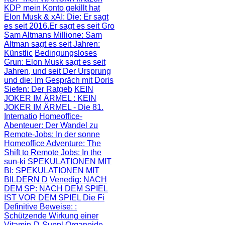
KDP mein Konto gekillt hat
Elon Musk & xAI: Die
: Er sagt
es seit 2016.Er sagt es seit Gro
Sam Altmans Millione
: Sam
Altman sagt es seit Jahren:
Künstlic
Bedingungsloses
Grun
: Elon Musk sagt es seit
Jahren, und seit
Der Ursprung
und die
: Im Gespräch mit Doris
Siefen: Der Ratgeb
KEIN
JOKER IM ÄRMEL
: KEIN
JOKER IM ÄRMEL - Die 81.
Internatio
Homeoffice-
Abenteuer
: Der Wandel zu
Remote-Jobs: In der sonne
Homeoffice Adventure
: The
Shift to Remote Jobs: In the
sun-ki
SPEKULATIONEN MIT
BI
: SPEKULATIONEN MIT
BILDERN D
Venedig: NACH
DEM SP
: NACH DEM SPIEL
IST VOR DEM SPIEL Die Fi
Definitive Beweise:
:
Schützende Wirkung einer
Vitamin-D-Suppl
Organoide