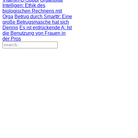
Intelligen
: Ethik des
biologischen Rechnens mit
Orga
Betrug durch Smarttr
: Eine
große Betrugsmasche hat sich
Dennis
Es ist erdrückende A
: Ist
die Benutzung von Frauen in
der Pros