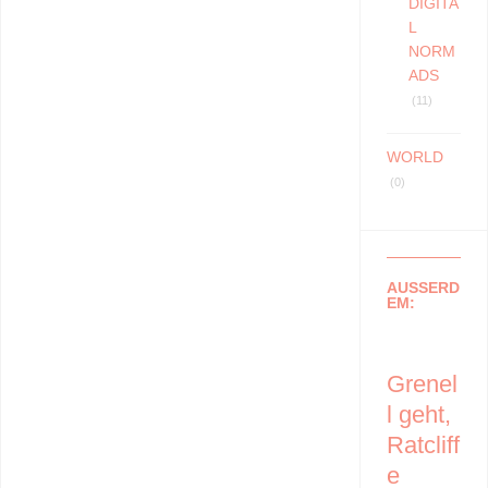
DIGITA
L
NORM
ADS
(11)
WORLD
(0)
AUSSERD
EM:
Grenel
l geht,
Ratcliff
e