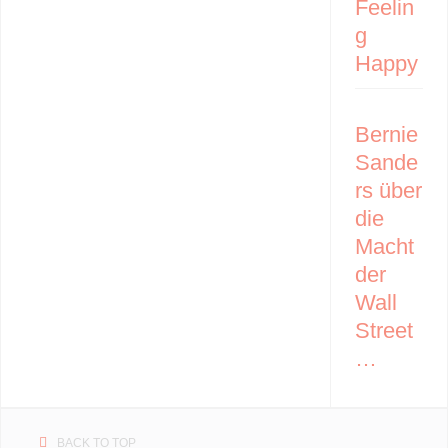
Feelin
g
Happy
Bernie
Sande
rs über
die
Macht
der
Wall
Street
…
BACK TO TOP