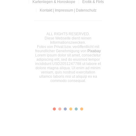
Kartenlegen & Horoskope
Erotik & Flirts
Kontakt | Impressum | Datenschutz
ALL RIGHTS RESERVED.
Diese Webseite dient reinen
Informationszwecken.
Fotos von Privat bzw. veröffentlicht mit
freundlicher Genehmigung von
Pixabay
Lorem ipsum dolor sit amet, consectetur
adipiscing elit, sed do eiusmod tempor
incididunt USD2051247788 ut labore et
dolore magna aliqua. Ut enim ad minim
veniam, quis nostrud exercitation
ullamco laboris nisi ut aliquip ex ea
commodo consequat.