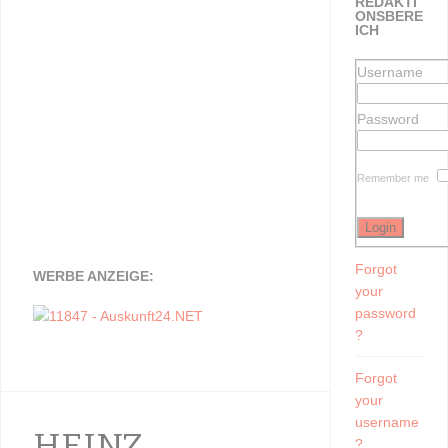
REDAKTI
ONSBERE
ICH
Username
Password
Remember me
Forgot
WERBE ANZEIGE:
your
password
?
Forgot
your
username
HEINZ
?