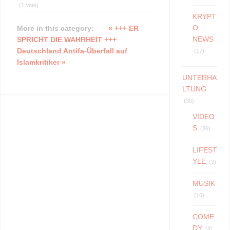
(1 Vote)
KRYPT
O
More in this category:
« +++ ER
NEWS
SPRICHT DIE WAHRHEIT +++
Deutschland Antifa-Überfall auf
(17)
Islamkritiker »
UNTERHA
LTUNG
(30)
VIDEO
S
(86)
LIFEST
YLE
(3)
MUSIK
(10)
COME
DY
(4)