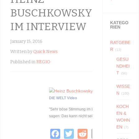
BUSCHKOWSKY
IM INTERVIEW
KATEGO
RIEN
January 15, 2016
RATGEBE
R
(13)
Written by
Quick News
GESU
Published in
REGIO
NDHEI
T
(56)
WISSE
N
(100)
DIE WELT Video
KOCH
"Sehr böse Stimmung im Land. Weil die Leute
EN &
sagen: Das kann nicht sein."
WOHN
EN
(7)
F
T
R
E
W
T