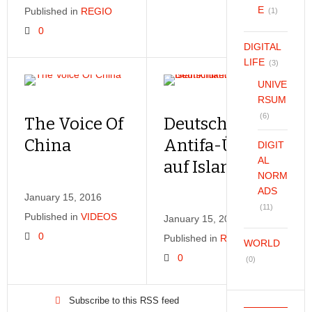
E
Published in
REGIO
(1)
0
DIGITAL
LIFE
(3)
UNIVE
RSUM
(6)
The Voice Of
Deutschland
China
Antifa-Überfall
DIGIT
AL
auf Islamkritiker
NORM
ADS
January 15, 2016
(11)
Published in
VIDEOS
January 15, 2016
0
Published in
REGIO
WORLD
0
(0)
Subscribe to this RSS feed