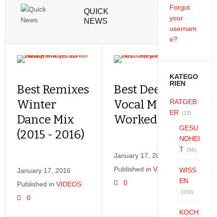
Forgot
QUICK
your
NEWS
usernam
e?
KATEGO
RIEN
Best Remixes
Best Deep House
Winter
Vocal Mix 2015 Re-
RATGEB
ER
(13)
Dance Mix
Worked! #7
GESU
(2015 - 2016)
NDHEI
T
(56)
January 17, 2016
Published in
VIDEOS
WISS
January 17, 2016
EN
0
Published in
VIDEOS
(100)
0
KOCH