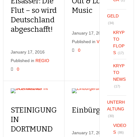
Elsässer: Die
Out & Lounge
(2)
Flut – so wird
Music
GELD
Deutschland
(34)
abgeschafft!
KRYP
January 17, 2016
TO
Published in
VIDEOS
FLOP
0
January 17, 2016
S
(17)
Published in
REGIO
KRYP
0
TO
NEWS
(17)
UNTERH
STEINIGUNG
Einbürgerungstest
ALTUNG
(30)
IN
VIDEO
DORTMUND
S
January 17, 2016
(86)