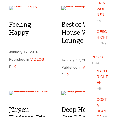
EN &
WOH
NEN
(7)
Feeling
Best of Vocal Deep
Happy
House Vocal &
GESC
HICHT
Lounge Music
E
(24)
January 17, 2016
REGIO
Published in
VIDEOS
January 17, 2016
(105)
0
Published in
VIDEOS
NACH
0
RICHT
EN
(66)
COST
A
Jürgen
Deep House Chill
BLAN
CA