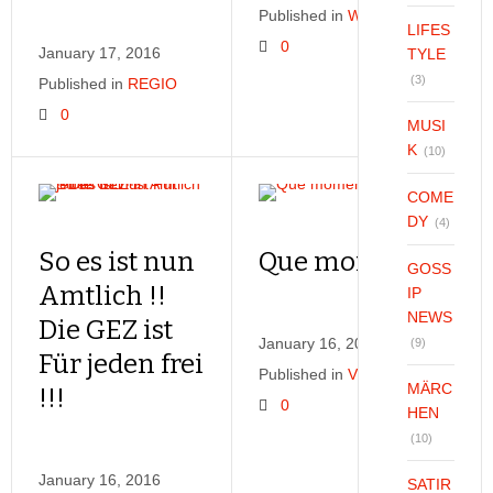
Published in
WISSEN
LIFES
0
January 17, 2016
TYLE
(3)
Published in
REGIO
0
MUSI
K
(10)
COME
DY
(4)
So es ist nun
Que momento !!!
GOSS
Amtlich !!
IP
NEWS
Die GEZ ist
January 16, 2016
(9)
Für jeden frei
Published in
VIDEOS
MÄRC
!!!
0
HEN
(10)
January 16, 2016
SATIR