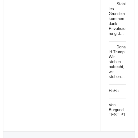
Stabi
les
Grundein
kommen
dank
Privatisie
rung d…
Dona
ld Trump:
Wir
stehen
aufrecht,
wir
stehen…
HaHa
Von
Burgund
TEST P1