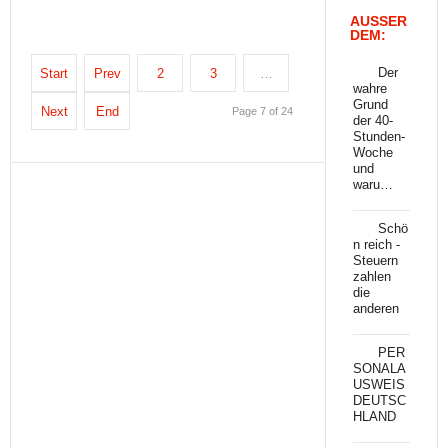
AUSSER
DEM:
Der
Start
Prev
2
3
…
wahre
Grund
Next
End
Page 7 of 24
der 40-
Stunden-
Woche
und
waru…
Schö
n reich -
Steuern
zahlen
die
anderen
PER
SONALA
USWEIS
DEUTSC
HLAND