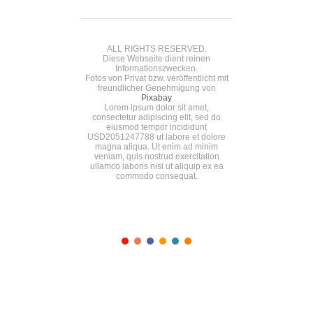
ALL RIGHTS RESERVED.
Diese Webseite dient reinen
Informationszwecken.
Fotos von Privat bzw. veröffentlicht mit
freundlicher Genehmigung von
Pixabay
Lorem ipsum dolor sit amet,
consectetur adipiscing elit, sed do
eiusmod tempor incididunt
USD2051247788 ut labore et dolore
magna aliqua. Ut enim ad minim
veniam, quis nostrud exercitation
ullamco laboris nisi ut aliquip ex ea
commodo consequat.