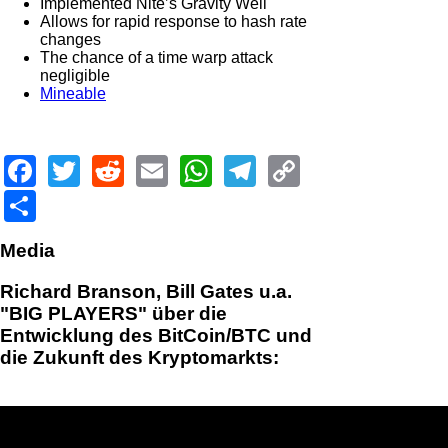
Implemented Nite’s Gravity Well
Allows for rapid response to hash rate
changes
The chance of a time warp attack
negligible
Mineable
Facebook
Twitter
Reddit
Email
WhatsApp
Telegram
Copy
Link
Share
Media
Richard Branson, Bill Gates u.a.
"BIG PLAYERS" über die
Entwicklung des BitCoin/BTC und
die Zukunft des Kryptomarkts: