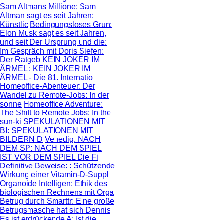
Sam Altmans Millione
: Sam
Altman sagt es seit Jahren:
Künstlic
Bedingungsloses Grun
:
Elon Musk sagt es seit Jahren,
und seit
Der Ursprung und die
:
Im Gespräch mit Doris Siefen:
Der Ratgeb
KEIN JOKER IM
ÄRMEL
: KEIN JOKER IM
ÄRMEL - Die 81. Internatio
Homeoffice-Abenteuer
: Der
Wandel zu Remote-Jobs: In der
sonne
Homeoffice Adventure
:
The Shift to Remote Jobs: In the
sun-ki
SPEKULATIONEN MIT
BI
: SPEKULATIONEN MIT
BILDERN D
Venedig: NACH
DEM SP
: NACH DEM SPIEL
IST VOR DEM SPIEL Die Fi
Definitive Beweise:
: Schützende
Wirkung einer Vitamin-D-Suppl
Organoide Intelligen
: Ethik des
biologischen Rechnens mit Orga
Betrug durch Smarttr
: Eine große
Betrugsmasche hat sich Dennis
Es ist erdrückende A
: Ist die