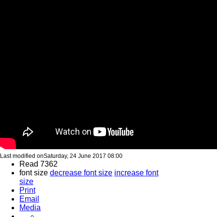
Last modified onSaturday, 24 June 2017 08:00
Read 7362
font size
decrease font size
increase font
size
Print
Email
Media