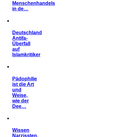
Menschenhandels
in de…
Deutschland
Antifa-
Überfall
auf
Islamkritiker
Pädophilie
ist die Art
und
Weise,
wie der
Dee…
Wissen
Narzissten,