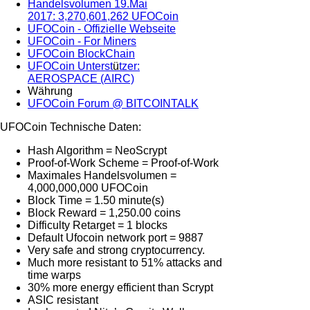
Handelsvolumen 19.Mai
2017: 3,270,601,262 UFOCoin
UFOCoin - Offizielle Webseite
UFOCoin - For Miners
UFOCoin BlockChain
UFOCoin Unterst
ü
tzer:
AEROSPACE (AIRC)
Währung
UFOCoin Forum @ BITCOINTALK
UFOCoin Technische Daten:
Hash Algorithm = NeoScrypt
Proof-of-Work Scheme = Proof-of-Work
Maximales Handelsvolumen =
4,000,000,000 UFOCoin
Block Time = 1.50 minute(s)
Block Reward = 1,250.00 coins
Difficulty Retarget = 1 blocks
Default Ufocoin network port = 9887
Very safe and strong cryptocurrency.
Much more resistant to 51% attacks and
time warps
30% more energy efficient than Scrypt
ASIC resistant