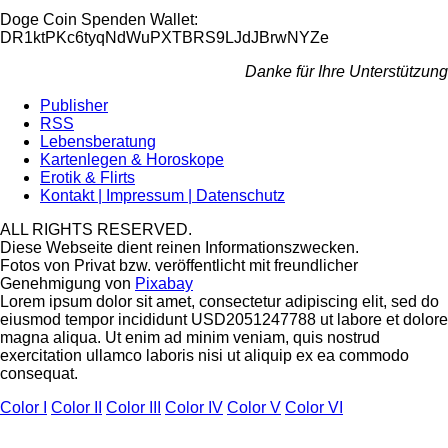
Doge Coin
Spenden Wallet:
DR1ktPKc6tyqNdWuPXTBRS9LJdJBrwNYZe
Danke für Ihre Unterstützung
Publisher
RSS
Lebensberatung
Kartenlegen & Horoskope
Erotik & Flirts
Kontakt | Impressum | Datenschutz
ALL RIGHTS RESERVED.
Diese Webseite dient reinen Informationszwecken.
Fotos von Privat bzw. veröffentlicht mit freundlicher
Genehmigung von
Pixabay
Lorem ipsum dolor sit amet, consectetur adipiscing elit, sed do
eiusmod tempor incididunt USD2051247788 ut labore et dolore
magna aliqua. Ut enim ad minim veniam, quis nostrud
exercitation ullamco laboris nisi ut aliquip ex ea commodo
consequat.
Color I
Color II
Color III
Color IV
Color V
Color VI