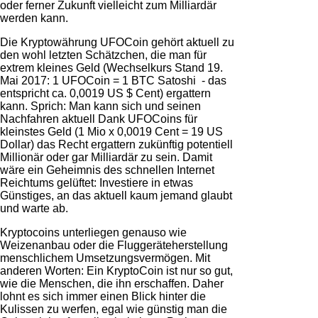
oder ferner Zukunft vielleicht zum Milliardär
werden kann.
Die
Kryptowährung UFOCoin
gehört aktuell zu
den wohl letzten Schätzchen, die man für
extrem kleines Geld
(Wechselkurs Stand 19.
Mai 2017:
1 UFOCoin = 1 BTC Satoshi
- das
entspricht ca.
0,0019
US $
Cent
) ergattern
kann. Sprich: Man kann sich und seinen
Nachfahren aktuell Dank UFOCoins für
kleinstes Geld (1 Mio x 0,0019 Cent = 19 US
Dollar)
das Recht ergattern zukünftig potentiell
Millionär oder gar Milliardär zu sein
. Damit
wäre ein Geheimnis des schnellen Internet
Reichtums gelüftet: Investiere in etwas
Günstiges, an das aktuell kaum jemand glaubt
und warte ab.
Kryptocoins unterliegen genauso wie
Weizenanbau oder die Fluggeräteherstellung
menschlichem Umsetzungsvermögen. Mit
anderen Worten: Ein KryptoCoin ist nur so gut,
wie die Menschen, die ihn erschaffen. Daher
lohnt es sich immer einen Blick hinter die
Kulissen zu werfen, egal wie günstig man die