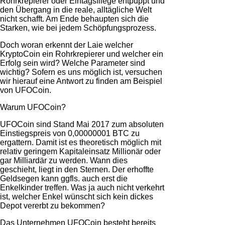
Rohrkrepierer oder Eintagsfliege entpuppt und
den Übergang in die reale, alltägliche Welt
nicht schafft. Am Ende behaupten sich die
Starken, wie bei jedem Schöpfungsprozess.
Doch woran erkennt der Laie welcher
KryptoCoin ein Rohrkrepierer und welcher ein
Erfolg sein wird? Welche Parameter sind
wichtig? Sofern es uns möglich ist, versuchen
wir hierauf eine Antwort zu finden am Beispiel
von UFOCoin.
Warum UFOCoin?
UFOCoin sind Stand Mai 2017 zum absoluten
Einstiegspreis von 0,00000001 BTC zu
ergattern. Damit ist es theoretisch möglich mit
relativ geringem Kapitaleinsatz Millionär oder
gar Milliardär zu werden. Wann dies
geschieht, liegt in den Sternen. Der erhoffte
Geldsegen kann ggfls. auch erst die
Enkelkinder treffen. Was ja auch nicht verkehrt
ist, welcher Enkel wünscht sich kein dickes
Depot vererbt zu bekommen?
Das Unternehmen UFOCoin besteht bereits