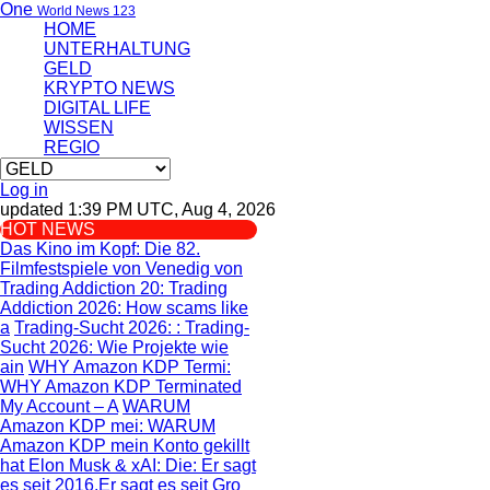
One
World News 123
HOME
UNTERHALTUNG
GELD
KRYPTO NEWS
DIGITAL LIFE
WISSEN
REGIO
Log in
updated 1:39 PM UTC, Aug 4, 2026
HOT NEWS
Das Kino im Kopf
: Die 82.
Filmfestspiele von Venedig von
Trading Addiction 20
: Trading
Addiction 2026: How scams like
a
Trading-Sucht 2026:
: Trading-
Sucht 2026: Wie Projekte wie
ain
WHY Amazon KDP Termi
:
WHY Amazon KDP Terminated
My Account – A
WARUM
Amazon KDP mei
: WARUM
Amazon KDP mein Konto gekillt
hat
Elon Musk & xAI: Die
: Er sagt
es seit 2016.Er sagt es seit Gro