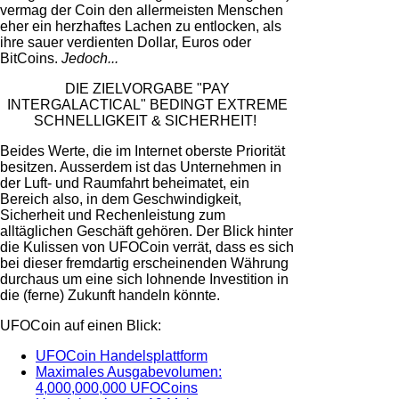
vermag der Coin den allermeisten Menschen
eher ein herzhaftes Lachen zu entlocken, als
ihre sauer verdienten Dollar, Euros oder
BitCoins.
Jedoch...
DIE ZIELVORGABE "PAY
INTERGALACTICAL" BEDINGT EXTREME
SCHNELLIGKEIT & SICHERHEIT!
Beides Werte, die
im Internet oberste Priorität
besitzen. Ausserdem ist das Unternehmen in
der
Luft- und Raumfahrt
beheimatet, ein
Bereich also, in dem Geschwindigkeit,
Sicherheit und Rechenleistung zum
alltäglichen Geschäft gehören.
Der Blick hinter
die Kulissen von UFOCoin verrät, dass es sich
bei dieser fremdartig erscheinenden Währung
durchaus um eine sich lohnende Investition in
die (ferne) Zukunft handeln könnte
.
UFOCoin auf einen Blick:
UFOCoin Handelsplattform
Maximales Ausgabevolumen:
4,000,000,000 UFOCoins