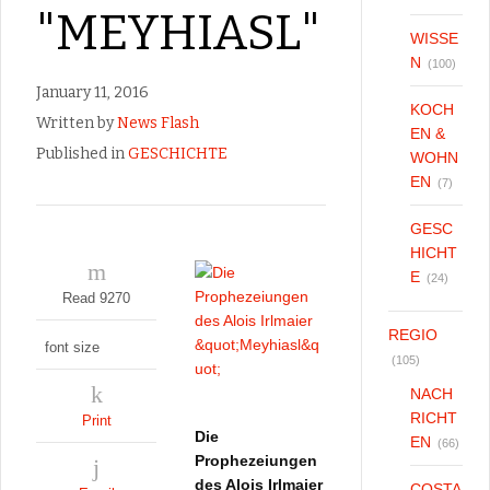
"MEYHIASL"
WISSE
N
(100)
January 11, 2016
KOCH
Written by
News Flash
EN &
Published in
GESCHICHTE
WOHN
EN
(7)
GESC
HICHT
E
(24)
Read 9270
REGIO
font size
(105)
NACH
RICHT
Print
Die
EN
(66)
Prophezeiungen
des Alois Irlmaier
COSTA