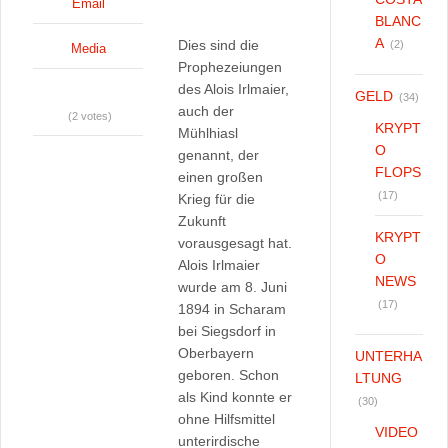
Email
BLANC
A
Dies sind die
(2)
Media
Prophezeiungen
des Alois Irlmaier,
GELD
(34)
auch der
(2 votes)
KRYPT
Mühlhiasl
O
genannt, der
FLOPS
einen großen
(17)
Krieg für die
Zukunft
KRYPT
vorausgesagt hat.
O
Alois Irlmaier
NEWS
wurde am 8. Juni
(17)
1894 in Scharam
bei Siegsdorf in
Oberbayern
UNTERHA
geboren. Schon
LTUNG
als Kind konnte er
(30)
ohne Hilfsmittel
VIDEO
unterirdische