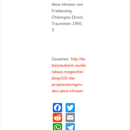
Alois Irlmeier von
Freilassing.
Chiemgau-Druck,
Traunstein 1950;
3.
Gesehen:
http://lie
beszauberin.eu/de
/abias-magischer-
blog/100-die-
prophezeiungen-
des-alois-irlmaier
F
T
a
wi
R
E
c
tt
e
m
W
T