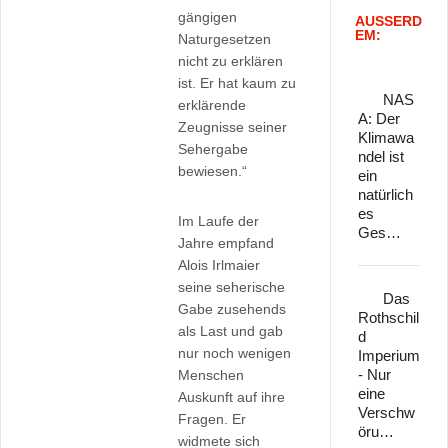
gängigen
AUSSERD
EM:
Naturgesetzen
nicht zu erklären
ist. Er hat kaum zu
NAS
erklärende
A: Der
Zeugnisse seiner
Klimawa
Sehergabe
ndel ist
bewiesen.“
ein
natürlich
es
Im Laufe der
Ges…
Jahre empfand
Alois Irlmaier
seine seherische
Das
Gabe zusehends
Rothschil
als Last und gab
d
nur noch wenigen
Imperium
- Nur
Menschen
eine
Auskunft auf ihre
Verschw
Fragen. Er
öru…
widmete sich