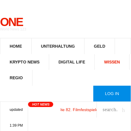
ONE
World News 123
HOME
UNTERHALTUNG
GELD
KRYPTO NEWS
DIGITAL LIFE
WISSEN
REGIO
LOG IN
HOT NEWS
Das Kino im Kopf
: Die 82. Filmfestspiele von Venedig von
Tradi
updated
1:39 PM