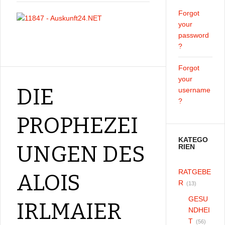
Forgot
your
password
?
Forgot
your
DIE
username
?
PROPHEZEI
KATEGO
UNGEN DES
RIEN
RATGEBE
ALOIS
R
(13)
GESU
IRLMAIER
NDHEI
T
(56)