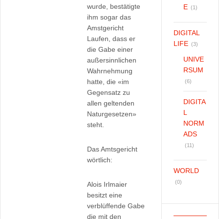
wurde, bestätigte
E
(1)
ihm sogar das
Amstgericht
DIGITAL
Laufen, dass er
LIFE
(3)
die Gabe einer
UNIVE
außersinnlichen
RSUM
Wahrnehmung
hatte, die «im
(6)
Gegensatz zu
DIGITA
allen geltenden
L
Naturgesetzen»
NORM
steht.
ADS
(11)
Das Amtsgericht
wörtlich:
WORLD
(0)
Alois Irlmaier
besitzt eine
verblüffende Gabe
die mit den