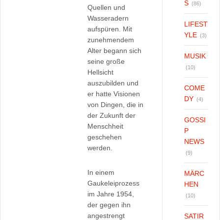
S
(86)
Quellen und
Wasseradern
LIFEST
aufspüren. Mit
YLE
(3)
zunehmendem
Alter begann sich
MUSIK
seine große
(10)
Hellsicht
auszubilden und
COME
er hatte Visionen
DY
(4)
von Dingen, die in
der Zukunft der
GOSSI
Menschheit
P
geschehen
NEWS
werden.
(9)
In einem
MÄRC
Gaukeleiprozess
HEN
im Jahre 1954,
(10)
der gegen ihn
angestrengt
SATIR