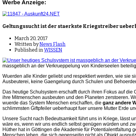
Werbe Anzeige:
Geltungssucht ist der staerkste Kriegstreiber ueber
March 20, 2017
Written by
News Flash
Published in
WISSEN
massgeblich an der Verkrueppelung von Kinderseelen beteilig
Wuerden alle Kinder geliebt und respektiert werden, wie sie s
Ausbeuterei, keine Gaengelung durch Schulen und Behoerde
Das heutige Schulsystem erschafft durch ihren Fokus auf die 
ihre Mitmenschen ausbeuten und den Planeten zerstoeren. Wue
wuerde das System Menschen erschaffen, die
ganz andere W
schlimmsten Giftpfeiler ueberhaupt fuer unsere Mutter Erde u
Unsere Sucht nach Bedeutsamkeit führt uns in Kriege, lässt 
wäre es, wenn wir uns endlich selbst genügen würden und zwar 
Hüther hat in Göttingen die Akademie für Potentialentfaltung 
Menschen leben, die sich gegenseitig nicht als Objekt ausnut