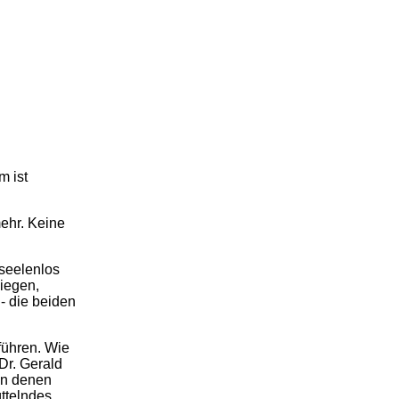
m ist
mehr. Keine
 seelenlos
iegen,
- die beiden
führen. Wie
Dr. Gerald
 in denen
ttelndes