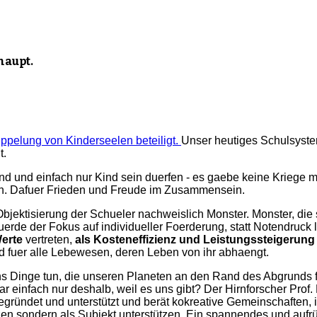
haupt.
Unser heutiges Schulsyste
t.
ind und einfach nur Kind sein duerfen - es gaebe keine Kriege 
n. Dafuer Frieden und Freude im Zusammensein.
Objektisierung der Schueler nachweislich Monster. Monster, die
rde der Fokus auf individueller Foerderung, statt Notendruck l
erte
vertreten,
als Kosteneffizienz und Leistungssteigerung
nd fuer alle Lebewesen, deren Leben von ihr abhaengt.
uns Dinge tun, die unseren Planeten an den Rand des Abgrunds 
einfach nur deshalb, weil es uns gibt? Der Hirnforscher Prof. 
gegründet und unterstützt und berät kokreative Gemeinschaften,
zen sondern als Subjekt unterstützen. Ein spannendes und aufrü