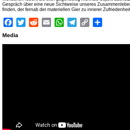
Gespräch über eine neue Sichtweise unseres Zusammenlebens
finden, der fernab der materiellen Gier zu innerer Zufriedenheit 
Facebook
Twitter
Reddit
Email
WhatsApp
Telegram
Copy
Share
Link
Media