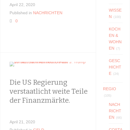
Perver
April 22, 2020
WISSE
Published in
NACHRICHTEN
N
(100)
0
April 21, 20
KOCH
Published i
EN &
0
WOHN
EN
(7)
GESC
HICHT
E
(24)
Die US Regierung
Satelli
REGIO
verstaatlicht weite Teile
5G - E
(105)
der Finanzmärkte.
warum 
NACH
macht
RICHT
EN
(66)
April 21, 2020
COSTA