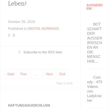
Leben!
Kinde
AUSSERD
EM:
October 26, 2019
October 10,
BOT
Published in
DIGITAL NORMADS
Published i
SCHAFT
DER
0
0
AUSSER
IRDISCH
EN AN
DIE
Subscribe to this RSS feed
MENSC
HHE…
Start
Prev
…
Next
End
Com
edy - 479
Page 11 of 26
Videos
von
Ladykrac
her
HAFTUNGSAUSSCHLUSS