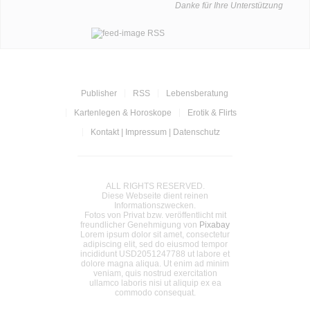
Danke für Ihre Unterstützung
RSS
Publisher
RSS
Lebensberatung
Kartenlegen & Horoskope
Erotik & Flirts
Kontakt | Impressum | Datenschutz
ALL RIGHTS RESERVED.
Diese Webseite dient reinen
Informationszwecken.
Fotos von Privat bzw. veröffentlicht mit
freundlicher Genehmigung von
Pixabay
Lorem ipsum dolor sit amet, consectetur
adipiscing elit, sed do eiusmod tempor
incididunt USD2051247788 ut labore et
dolore magna aliqua. Ut enim ad minim
veniam, quis nostrud exercitation
ullamco laboris nisi ut aliquip ex ea
commodo consequat.