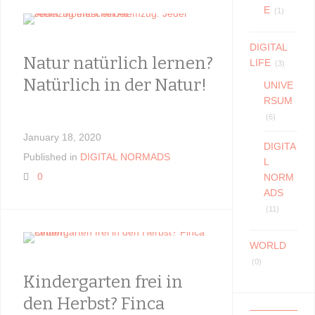
E
(1)
DIGITAL
Natur natürlich lernen?
Unser 
LIFE
(3)
Natürlich in der Natur!
Zauber
UNIVE
RSUM
(6)
January 18, 2020
December 2
DIGITA
Published in
DIGITAL NORMADS
Published i
L
0
0
NORM
ADS
(11)
WORLD
(0)
Kindergarten frei in
Unser 
den Herbst? Finca
Eltern