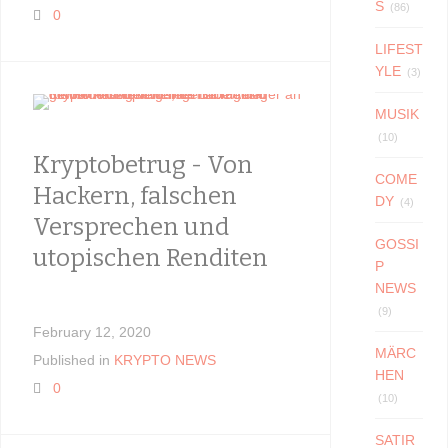
S
(86)
0
LIFEST
YLE
(3)
MUSIK
(10)
Kryptobetrug - Von
Datens
COME
Hackern, falschen
MUSS 
DY
(4)
Versprechen und
RESTS
GOSSI
utopischen Renditen
SOFOR
P
NEWS
(9)
February 12, 2020
January 22,
MÄRC
Published in
KRYPTO NEWS
Published i
HEN
0
0
(10)
SATIR