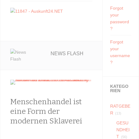
Forgot
your
password
?
Forgot
your
NEWS FLASH
username
?
KATEGO
RIEN
Menschenhandel ist
Kindes
RATGEBE
eine Form der
Immer
R
(13)
modernen Sklaverei
dem rä
GESU
Verhal
NDHEI
T
(56)