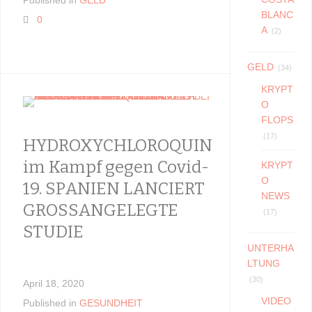
Published in
GELD
April 19, 20
BLANC
0
Published i
A
(2)
0
GELD
(34)
KRYPT
O
FLOPS
(17)
HYDROXYCHLOROQUIN
BaFin 
im Kampf gegen Covid-
Krypt
KRYPT
O
19. SPANIEN LANCIERT
Reguli
NEWS
GROSSANGELEGTE
Chang
(17)
STUDIE
UNTERHA
February 19
LTUNG
(30)
Published i
April 18, 2020
VIDEO
0
Published in
GESUNDHEIT