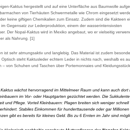
igen-Kaktus hergestellt und auf eine Unterfläche aus Baumwolle aufge
altbarmachen von Tierhäuten Schwermetalle wie Chrom eingesetzt werd
er keine giftigen Chemikalien zum Einsatz. Zudem sind die Kakteen e
im Gegensatz zur Lederproduktion, einem der wasserintensivsten
er. Der Nopal-Kaktus wird in Mexiko angebaut, wo er vielseitig verwend
er als Nahrung. [1]
en ist sehr atmungsaktiv und langlebig. Das Material ist zudem besond
el. Optisch steht Kaktusleder echtem Leder in nichts nach, weshalb es a
ann – von Schuhen und Taschen über Portemonnaies und Kleidungsstück
Kaktus wächst hervorragend im Mittelmeer Raum und kann auch dort
einbauern im Vor- oder Hauptgarten gezüchtet werden. Die Sukkulente
 und Pflege. Vorteil Kleinbauern: Plagen breiten sich weniger schnell
rhindert. Stabiles Einkommen für hunderttausende oder gar Millionen
en gibt es bereits für kleines Geld. Bis zu 6 Ernten im Jahr sind mögli