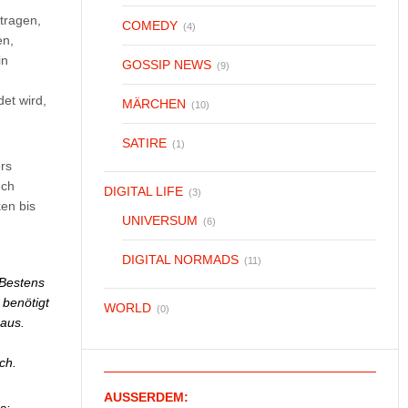
tragen,
COMEDY
(4)
en,
in
GOSSIP NEWS
(9)
et wird,
MÄRCHEN
(10)
SATIRE
(1)
ers
uch
DIGITAL LIFE
(3)
en bis
UNIVERSUM
(6)
DIGITAL NORMADS
(11)
 Bestens
 benötigt
WORLD
(0)
 aus.
ch.
AUSSERDEM: