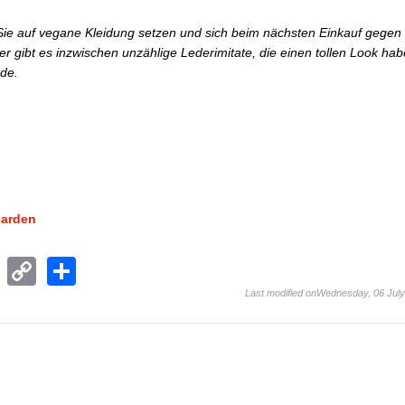
Sie auf vegane Kleidung setzen und sich beim nächsten Einkauf gegen
r gibt es inzwischen unzählige Lederimitate, die einen tollen Look ha
rde.
garden
T
C
S
el
o
h
Last modified onWednesday, 06 Jul
e
p
ar
gr
y
e
a
Li