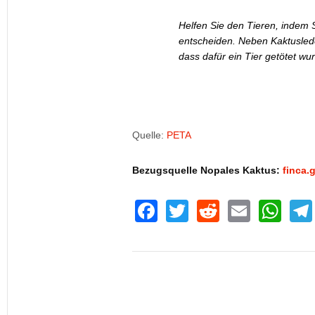
Helfen Sie den Tieren, indem 
entscheiden. Neben Kaktuslede
dass dafür ein Tier getötet wu
Quelle:
PETA
Bezugsquelle Nopales Kaktus:
finca.
F
T
R
E
W
a
wi
e
m
h
c
tt
d
ail
at
e
er
di
s
b
t
A