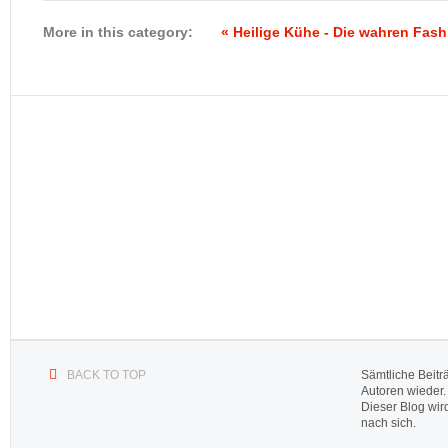
o
p
o
p
More in this category:
« Heilige Kühe - Die wahren Fas
k
BACK TO TOP
Sämtliche Beitr
Autoren wieder.
Dieser Blog wir
nach sich.