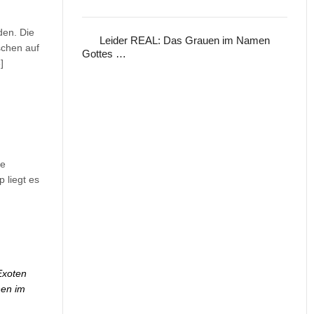
den. Die
Leider REAL: Das Grauen im Namen
schen auf
Gottes …
]
ie
 liegt es
Exoten
nen im