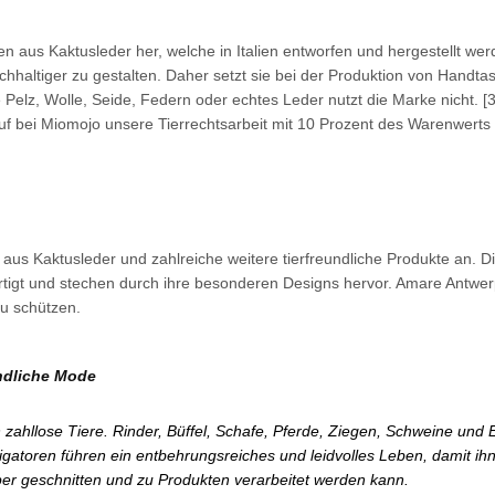
 aus Kaktusleder her, welche in Italien entworfen und hergestellt wer
chhaltiger zu gestalten. Daher setzt sie bei der Produktion von Handta
 Pelz, Wolle, Seide, Federn oder echtes Leder nutzt die Marke nicht. [3
bei Miomojo unsere Tierrechtsarbeit mit 10 Prozent des Warenwerts
us Kaktusleder und zahlreiche weitere tierfreundliche Produkte an. D
rtigt und stechen durch ihre besonderen Designs hervor. Amare Antwerp
u schützen.
undliche Mode
 zahllose Tiere. Rinder, Büffel, Schafe, Pferde, Ziegen, Schweine und 
igatoren führen ein entbehrungsreiches und leidvolles Leben, damit ih
er geschnitten und zu Produkten verarbeitet werden kann.