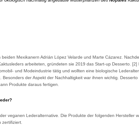
ür ökologisch nachhaltig angebaute Mutterpflanzen des
Nopales
Kaktu
n beiden Mexikanern Adrián López Velarde und Marte Cázarez. Nachd
aktusleders arbeiteten, gründeten sie 2019 das Start-up Desserto. [2] 
mobil- und Modeindustrie tätig und wollten eine biologische Lederalter
. Besonders der Aspekt der Nachhaltigkeit war ihnen wichtig. Desserto 
ann Produkte daraus fertigen.
leder?
 der veganen Lederalternative. Die Produkte der folgenden Hersteller 
ertifiziert.