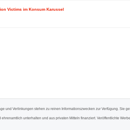
m
n
k
hion Victims im Konsum Karussel
äge und Verlinkungen stehen zu reinen Informationszwecken zur Verfügung. Sie ge
d ehrenamtlich unterhalten und aus privaten Mitteln finanziert. Veröffentlichte 