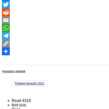
Facebook
Twitter
Reddit
Email
WhatsApp
Telegram
Copy
Link
Share
TAGGED UNDER
Filmfest Venedig 2021
Read 4318
font size