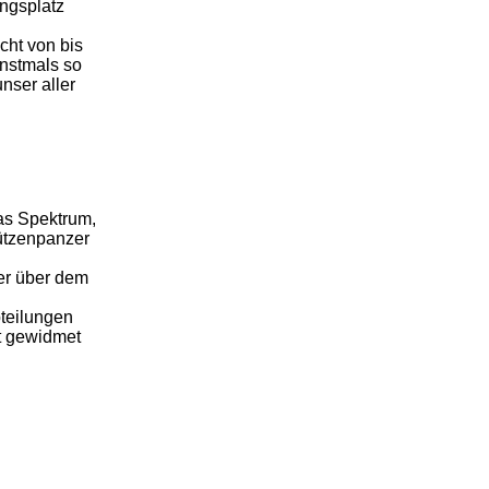
ungsplatz
cht von bis
instmals so
nser aller
das Spektrum,
hützenpanzer
er über dem
teilungen
st gewidmet