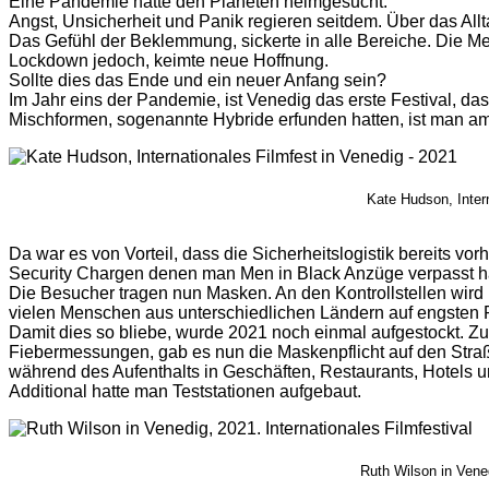
Eine Pandemie hatte den Planeten heimgesucht.
Angst, Unsicherheit und Panik regieren seitdem. Über das Allta
Das Gefühl der Beklemmung, sickerte in alle Bereiche. Die
Lockdown jedoch, keimte neue Hoffnung.
Sollte dies das Ende und ein neuer Anfang sein?
Im Jahr eins der Pandemie, ist Venedig das erste Festival, d
Mischformen, sogenannte Hybride erfunden hatten, ist man a
Kate Hudson, Intern
Da war es von Vorteil, dass die Sicherheitslogistik bereits vo
Security Chargen denen man Men in Black Anzüge verpasst ha
Die Besucher tragen nun Masken. An den Kontrollstellen wir
vielen Menschen aus unterschiedlichen Ländern auf engste
Damit dies so bliebe, wurde 2021 noch einmal aufgestockt. Z
Fiebermessungen, gab es nun die Maskenpflicht auf den Straße
während des Aufenthalts in Geschäften, Restaurants, Hotels 
Additional hatte man Teststationen aufgebaut.
Ruth Wilson in Vened