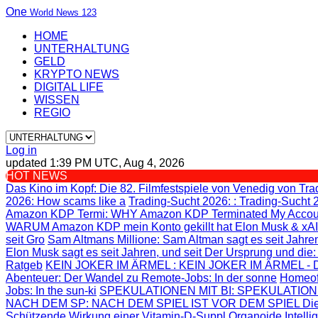
One
World News 123
HOME
UNTERHALTUNG
GELD
KRYPTO NEWS
DIGITAL LIFE
WISSEN
REGIO
Log in
updated 1:39 PM UTC, Aug 4, 2026
HOT NEWS
Das Kino im Kopf
: Die 82. Filmfestspiele von Venedig von
Tra
2026: How scams like a
Trading-Sucht 2026:
: Trading-Sucht 
Amazon KDP Termi
: WHY Amazon KDP Terminated My Accou
WARUM Amazon KDP mein Konto gekillt hat
Elon Musk & xAI
seit Gro
Sam Altmans Millione
: Sam Altman sagt es seit Jahren
Elon Musk sagt es seit Jahren, und seit
Der Ursprung und die
Ratgeb
KEIN JOKER IM ÄRMEL
: KEIN JOKER IM ÄRMEL - Di
Abenteuer
: Der Wandel zu Remote-Jobs: In der sonne
Homeof
Jobs: In the sun-ki
SPEKULATIONEN MIT BI
: SPEKULATION
NACH DEM SP
: NACH DEM SPIEL IST VOR DEM SPIEL Die
Schützende Wirkung einer Vitamin-D-Suppl
Organoide Intelli