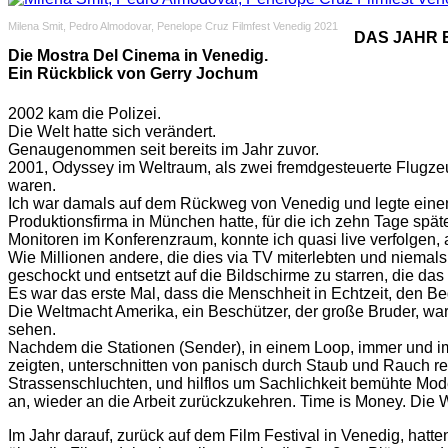
Milena Smit, Pedro Almodovar, Penelope Cruz Filmfest Venedig 2021
DAS JAHR 
Die Mostra Del Cinema in Venedig.
Ein Rückblick von Gerry Jochum
2002 kam die Polizei.
Die Welt hatte sich verändert.
Genaugenommen seit bereits im Jahr zuvor.
2001, Odyssey im Weltraum, als zwei fremdgesteuerte Flugze
waren.
Ich war damals auf dem Rückweg von Venedig und legte einen
Produktionsfirma in München hatte, für die ich zehn Tage spä
Monitoren im Konferenzraum, konnte ich quasi live verfolgen, 
Wie Millionen andere, die dies via TV miterlebten und niemal
geschockt und entsetzt auf die Bildschirme zu starren, die das
Es war das erste Mal, dass die Menschheit in Echtzeit, den Be
Die Weltmacht Amerika, ein Beschützer, der große Bruder, war
sehen.
Nachdem die Stationen (Sender), in einem Loop, immer und
zeigten, unterschnitten von panisch durch Staub und Rauch
Strassenschluchten, und hilflos um Sachlichkeit bemühte Moder
an, wieder an die Arbeit zurückzukehren. Time is Money. Die
Im Jahr darauf, zurück auf dem Film Festival in Venedig, hatten