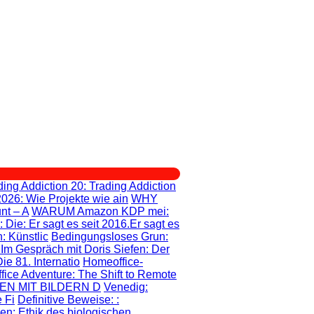
ding Addiction 20
: Trading Addiction
2026: Wie Projekte wie ain
WHY
nt – A
WARUM Amazon KDP mei
:
: Die
: Er sagt es seit 2016.Er sagt es
: Künstlic
Bedingungsloses Grun
:
: Im Gespräch mit Doris Siefen: Der
e 81. Internatio
Homeoffice-
fice Adventure
: The Shift to Remote
EN MIT BILDERN D
Venedig:
 Fi
Definitive Beweise:
:
gen
: Ethik des biologischen