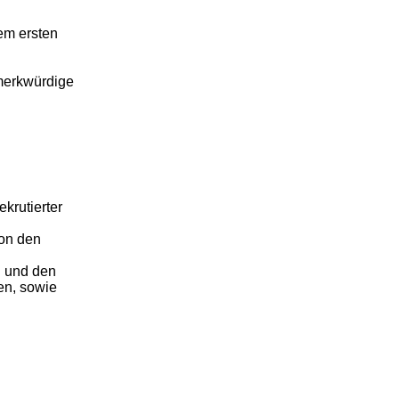
em ersten
 merkwürdige
krutierter
von den
i und den
en, sowie