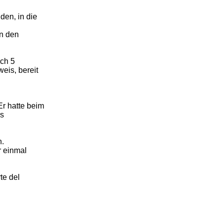
den, in die
an den
ach 5
eis, bereit
r hatte beim
rs
n.
r einmal
te del