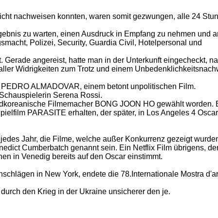
nicht nachweisen konnten, waren somit gezwungen, alle 24 Stun
Ergebnis zu warten, einen Ausdruck in Empfang zu nehmen und 
acht, Polizei, Security, Guardia Civil, Hotelpersonal und
t. Gerade angereist, hatte man in der Unterkunft eingecheckt, n
 aller Widrigkeiten zum Trotz und einem Unbedenklichkeitsnachw
PEDRO ALMADOVAR, einem betont unpolitischen Film.
e Schauspielerin Serena Rossi.
 südkoreanische Filmemacher BONG JOON HO gewählt worden. E
pielfilm PARASITE erhalten, der später, in Los Angeles 4 Osca
jedes Jahr, die Filme, welche außer Konkurrenz gezeigt wurde
dict Cumberbatch genannt sein. Ein Netflix Film übrigens, de
nen in Venedig bereits auf den Oscar einstimmt.
chlägen in New York, endete die 78.Internationale Mostra d'ar
 durch den Krieg in der Ukraine unsicherer den je.