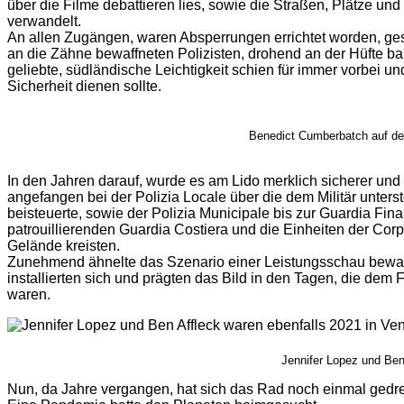
über die Filme debattieren lies, sowie die Straßen, Plätze u
verwandelt.
An allen Zugängen, waren Absperrungen errichtet worden, ges
an die Zähne bewaffneten Polizisten, drohend an der Hüfte 
geliebte, südländische Leichtigkeit schien für immer vorbei un
Sicherheit dienen sollte.
Benedict Cumberbatch auf dem
In den Jahren darauf, wurde es am Lido merklich sicherer und
angefangen bei der Polizia Locale über die dem Militär unterst
beisteuerte, sowie der Polizia Municipale bis zur Guardia Fi
patrouillierenden Guardia Costiera und die Einheiten der Co
Gelände kreisten.
Zunehmend ähnelte das Szenario einer Leistungsschau bewaff
installierten sich und prägten das Bild in den Tagen, die de
waren.
Jennifer Lopez und Ben
Nun, da Jahre vergangen, hat sich das Rad noch einmal gedreh