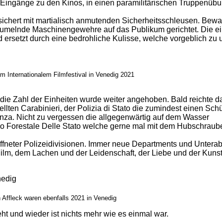
nd Eingänge zu den Kinos, in einen paramilitärischen Truppenüb
ichert mit martialisch anmutenden Sicherheitsschleusen. Bewa
baumelnde Maschinengewehre auf das Publikum gerichtet. Die e
d ersetzt durch eine bedrohliche Kulisse, welche vorgeblich zu u
 Internationalem Filmfestival in Venedig 2021
 die Zahl der Einheiten wurde weiter angehoben. Bald reichte 
ellten Carabinieri, der Polizia di Stato die zumindest einen Sc
nanza. Nicht zu vergessen die allgegenwärtig auf dem Wasser
rpo Forestale Delle Stato welche gerne mal mit dem Hubschraub
neter Polizeidivisionen. Immer neue Departments und Unterab
m Film, dem Lachen und der Leidenschaft, der Liebe und der Kun
 Affleck waren ebenfalls 2021 in Venedig
t und wieder ist nichts mehr wie es einmal war.