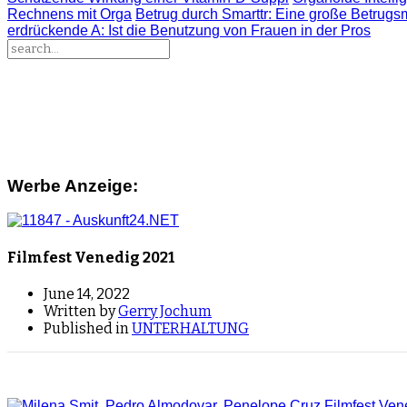
Rechnens mit Orga
Betrug durch Smarttr
: Eine große Betrugs
erdrückende A
: Ist die Benutzung von Frauen in der Pros
Werbe Anzeige:
Filmfest Venedig 2021
June 14, 2022
Written by
Gerry Jochum
Published in
UNTERHALTUNG