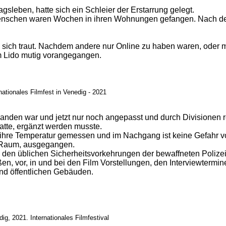
gsleben, hatte sich ein Schleier der Erstarrung gelegt.
 Menschen waren Wochen in ihren Wohnungen gefangen. Nach d
as sich traut. Nachdem andere nur Online zu haben waren, oder
m Lido mutig vorangegangen.
ationales Filmfest in Venedig - 2021
rhanden war und jetzt nur noch angepasst und durch Divisionen re
tte, ergänzt werden musste.
d ihre Temperatur gemessen und im Nachgang ist keine Gefahr 
n Raum, ausgegangen.
u den üblichen Sicherheitsvorkehrungen der bewaffneten Polize
n, vor, in und bei den Film Vorstellungen, den Interviewtermin
und öffentlichen Gebäuden.
ig, 2021. Internationales Filmfestival