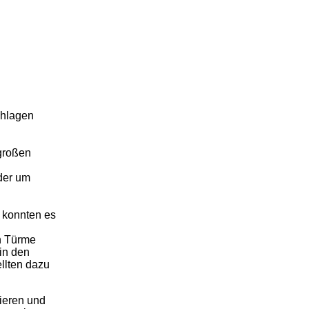
chlagen
 großen
eder um
e konnten es
n Türme
in den
ellten dazu
nieren und