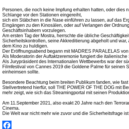
Personen, die noch keine Impfung erhalten hatten, oder dies 
Schlange vor den Stationen eingereiht,
sich ein Stäbchen in die Nase einführen zu lassen, auf das 
Eingängen zu den Kinosälen, oder auf Verlangen der Ordnungsm
Geschäftsinhabern vorzulegen.
Am ersten Tag der Mostra, herrschte die übliche Geschäftigkei
Sicherheitskontrollen, seine Akkreditierung abgeholt und war,
dem Kino zu huldigen.
Der Eröffnungsabend begann mit MADRES PARALELAS von 
Als Moderatorin der Auftaktzeremonie fungiert die italienisch
Als Jurypräsident des Internationalen Wettbewerbs war der
Filmfestival von Cannes 2019 die Goldene Palme für seinen S
einheimsen sollte.
Besondere Beachtung beim breiten Publikum fanden, wie fast 
Stellvertretend hierfür, soll THE POWER OF THE DOG mit Bene
mehr zeigt, wie sich das Streamingportal mit seinen Produktio
Am 11.September 2021, also exakt 20 Jahre nach den Terrorans
Cinema.
Die Welt war nicht mehr wie zuvor und die Sicherheitsfrage ist