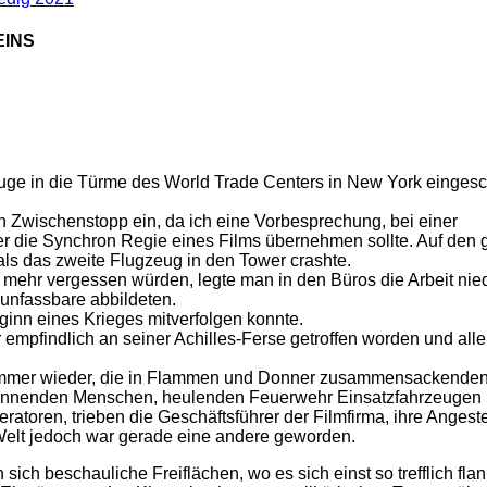
EINS
uge in die Türme des World Trade Centers in New York einges
 Zwischenstopp ein, da ich eine Vorbesprechung, bei einer
ter die Synchron Regie eines Films übernehmen sollte. Auf den
als das zweite Flugzeug in den Tower crashte.
s mehr vergessen würden, legte man in den Büros die Arbeit ni
 unfassbare abbildeten.
ginn eines Krieges mitverfolgen konnte.
 empfindlich an seiner Achilles-Ferse getroffen worden und all
 immer wieder, die in Flammen und Donner zusammensackende
 rennenden Menschen, heulenden Feuerwehr Einsatzfahrzeugen 
atoren, trieben die Geschäftsführer der Filmfirma, ihre Angest
 Welt jedoch war gerade eine andere geworden.
 sich beschauliche Freiflächen, wo es sich einst so trefflich fla