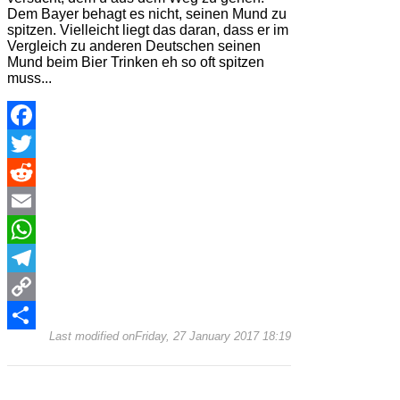
Dem Bayer behagt es nicht, seinen Mund zu
spitzen. Vielleicht liegt das daran, dass er im
Vergleich zu anderen Deutschen seinen
Mund beim Bier Trinken eh so oft spitzen
muss...
Facebook
Twitter
Reddit
Email
WhatsApp
Telegram
Copy
Last modified onFriday, 27 January 2017 18:19
Link
Share