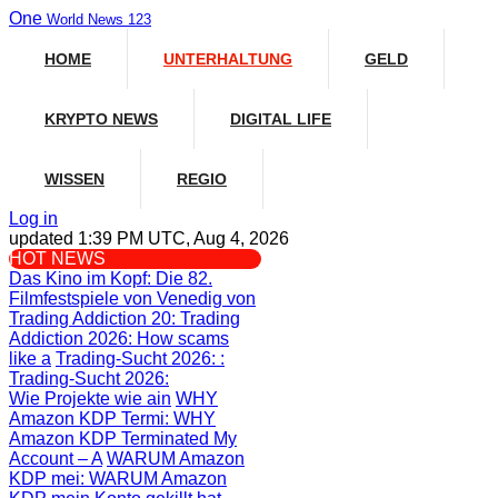
One
World News 123
HOME
UNTERHALTUNG
GELD
KRYPTO NEWS
DIGITAL LIFE
WISSEN
REGIO
Log in
updated 1:39 PM UTC, Aug 4, 2026
HOT NEWS
Das Kino im Kopf
: Die 82.
Filmfestspiele von Venedig von
Trading Addiction 20
: Trading
Addiction 2026: How scams
like a
Trading-Sucht 2026:
:
Trading-Sucht 2026:
Wie Projekte wie ain
WHY
Amazon KDP Termi
: WHY
Amazon KDP Terminated My
Account – A
WARUM Amazon
KDP mei
: WARUM Amazon