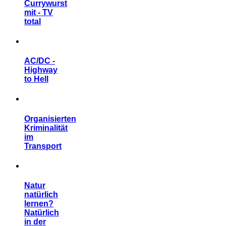
Currywurst
mit - TV
total
AC/DC -
Highway
to Hell
Organisierten
Kriminalität
im
Transport
Natur
natürlich
lernen?
Natürlich
in der