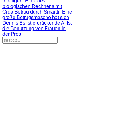
Intelligen
: Ethik des
biologischen Rechnens mit
Orga
Betrug durch Smarttr
: Eine
große Betrugsmasche hat sich
Dennis
Es ist erdrückende A
: Ist
die Benutzung von Frauen in
der Pros