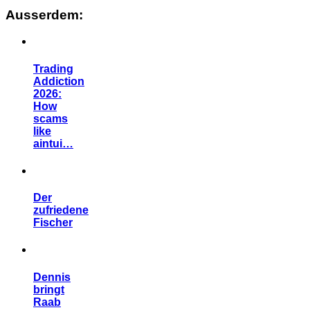
Ausserdem:
Trading
Addiction
2026:
How
scams
like
aintui…
Der
zufriedene
Fischer
Dennis
bringt
Raab