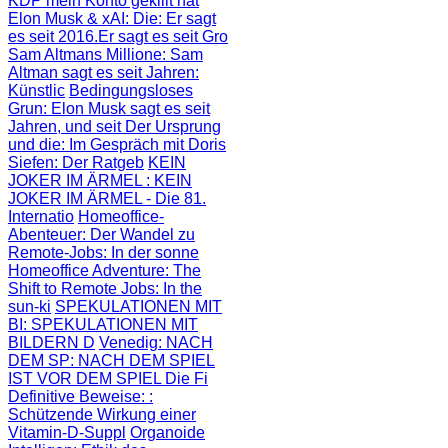
KDP mein Konto gekillt hat
Elon Musk & xAI: Die
: Er sagt
es seit 2016.Er sagt es seit Gro
Sam Altmans Millione
: Sam
Altman sagt es seit Jahren:
Künstlic
Bedingungsloses
Grun
: Elon Musk sagt es seit
Jahren, und seit
Der Ursprung
und die
: Im Gespräch mit Doris
Siefen: Der Ratgeb
KEIN
JOKER IM ÄRMEL
: KEIN
JOKER IM ÄRMEL - Die 81.
Internatio
Homeoffice-
Abenteuer
: Der Wandel zu
Remote-Jobs: In der sonne
Homeoffice Adventure
: The
Shift to Remote Jobs: In the
sun-ki
SPEKULATIONEN MIT
BI
: SPEKULATIONEN MIT
BILDERN D
Venedig: NACH
DEM SP
: NACH DEM SPIEL
IST VOR DEM SPIEL Die Fi
Definitive Beweise:
:
Schützende Wirkung einer
Vitamin-D-Suppl
Organoide