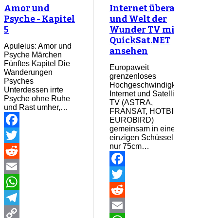
Amor und
Internet überall
Psyche - Kapitel
und Welt der
5
Wunder TV mit
QuickSat.NET
Apuleius: Amor und
ansehen
Psyche Märchen
Fünftes Kapitel Die
Europaweit
Wanderungen
grenzenloses
Psyches
Hochgeschwindigkeits-
Unterdessen irrte
Internet und Satelliten
Psyche ohne Ruhe
TV (ASTRA,
und Rast umher,…
FRANSAT, HOTBIRD,
EUROBIRD)
gemeinsam in einer
Facebook
einzigen Schüssel mit
nur 75cm…
Twitter
Reddit
Facebook
Email
Twitter
WhatsApp
Reddit
Telegram