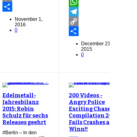
Email
Copy
WhatsApp
Link
Share
November 1,
Telegram
2016
0
Copy
Link
Share
December 21,
2015
0
Edelmetall-
200 Videos -
Jahresbilanz
Angry Police
2015: Robin
Exciting Chases
Schulz für sechs
Compilation 2015
Releases geehrt
Fails Crashes and
Winn!!
#Berlin – In den