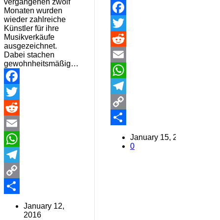
vergangenen zwölf
Monaten wurden
wieder zahlreiche
Facebook
Künstler für ihre
Musikverkäufe
Twitter
ausgezeichnet.
Reddit
Dabei stachen
gewohnheitsmäßig…
Email
WhatsApp
Facebook
Telegram
Twitter
Copy
Reddit
Link
Share
January 15, 2016
Email
0
WhatsApp
Telegram
Copy
Link
Share
January 12,
2016