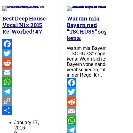
Best Deep House
Warum mia
Vocal Mix 2015
Bayern ned
Re-Worked! #7
"TSCHÜSS" sogn
kena:
Warum mia Bayern ned
Facebook
"TSCHÜSS" sogn
kena: Wenn sich zwei
Twitter
Bayern voneinander
verabschieden, fallen
Reddit
in der Regel für…
Email
WhatsApp
Facebook
Telegram
Twitter
Copy
Reddit
Link
Share
Email
January 17,
2016
WhatsApp