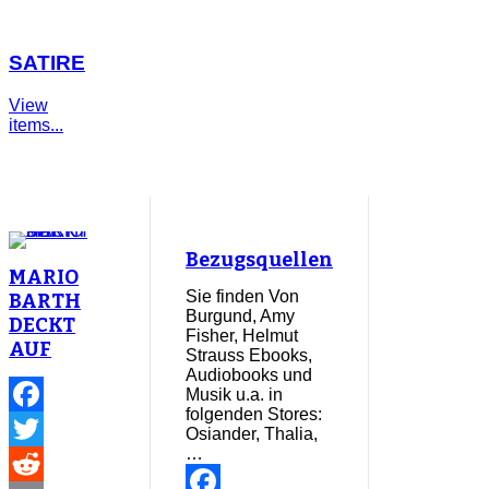
SATIRE
View
items...
Bezugsquellen
MARIO
Ich bin
Sie finden Von
BARTH
kein
Burgund, Amy
DECKT
Rassist
Fisher, Helmut
AUF
aber... V
Strauss Ebooks,
Bülent
Audiobooks und
Ceylan
Musik u.a. in
folgenden Stores:
Facebook
Osiander, Thalia,
…
Twitter
Facebook