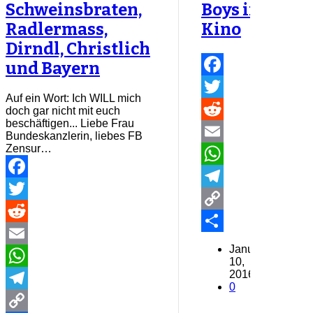
Schweinsbraten,
Boys im
Radlermass,
Kino
Dirndl, Christlich
und Bayern
Facebook
Auf ein Wort: Ich WILL mich
Twitter
doch gar nicht mit euch
beschäftigen... Liebe Frau
Reddit
Bundeskanzlerin, liebes FB
Zensur…
Email
WhatsApp
Facebook
Telegram
Twitter
Copy
Reddit
Link
Share
January
Email
10,
2016
WhatsApp
0
Telegram