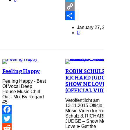
0
Telegram
Copy
Link
Share
January 27, 2017
0
Feeling Happy
ROBIN SCHULZ &
RICHARD JUDGE –
Feeling Happy - Best
SHOW ME LOVE
Of Vocal Deep
(OFFICIAL VIDEO)
House Music Chill
Out - Mix By Regard
Veröffentlicht am
#5
13.11.2015 Official
Music Video for Robin
Schulz & RICHARD
Facebook
JUDGE – Show Me
Love.►Get the
Twitter