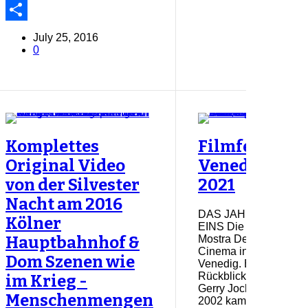
Copy
Link
Share
July 25, 2016
0
Komplettes
Filmfest
Original Video
Venedig
von der Silvester
2021
Nacht am 2016
DAS JAHR
Kölner
EINS Die
Mostra Del
Hauptbahnhof &
Cinema in
Dom Szenen wie
Venedig. Ein
Rückblick von
im Krieg -
Gerry Jochum
Menschenmengen
2002 kam die