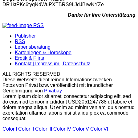
DR1ktPKc6tyqNdWuPXTBRS9LJdJBrwNYZe
Danke für Ihre Unterstützung
RSS
Publisher
RSS
Lebensberatung
Kartenlegen & Horoskope
Erotik & Flirts
Kontakt | Impressum | Datenschutz
ALL RIGHTS RESERVED.
Diese Webseite dient reinen Informationszwecken.
Fotos von Privat bzw. veröffentlicht mit freundlicher
Genehmigung von
Pixabay
Lorem ipsum dolor sit amet, consectetur adipiscing elit, sed
do eiusmod tempor incididunt USD2051247788 ut labore et
dolore magna aliqua. Ut enim ad minim veniam, quis nostrud
exercitation ullamco laboris nisi ut aliquip ex ea commodo
consequat.
Color I
Color II
Color III
Color IV
Color V
Color VI