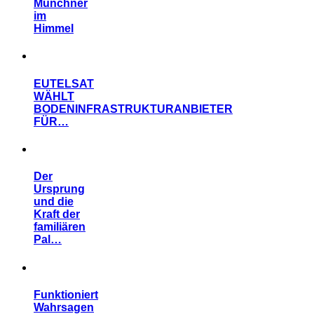
Münchner
im
Himmel
EUTELSAT
WÄHLT
BODENINFRASTRUKTURANBIETER
FÜR…
Der
Ursprung
und die
Kraft der
familiären
Pal…
Funktioniert
Wahrsagen