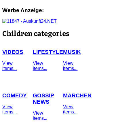
Werbe Anzeige:
Children categories
VIDEOS
LIFESTYLE
MUSIK
View
View
View
items...
items...
items...
COMEDY
GOSSIP
MÄRCHEN
NEWS
View
View
items...
items...
View
items...