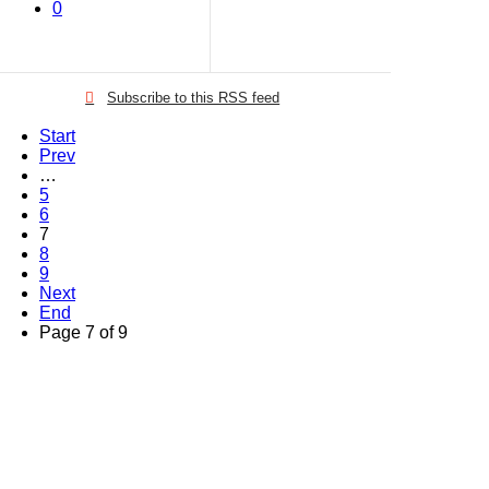
0
Subscribe to this RSS feed
Start
Prev
…
5
6
7
8
9
Next
End
Page 7 of 9