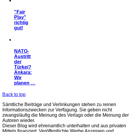
"Fair
Play"
richtig
gut!
NATO-
Austritt
der
Türkei?
Ankara:
Wir
planen …
Back to top
Sämtliche Beiträge und Verlinkungen stehen zu reinen
Informationszwecken zur Verfügung. Sie geben nicht
zwangsläufig die Meinung des Verlags oder die Meinung der
Autoren wieder.
Dieser Blog wird ehrenamtlich unterhalten und aus privaten
Mitteln finanziert. Veröffentlichte Werbe Anzeigen und