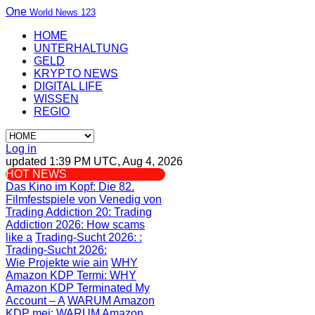
One
World News 123
HOME
UNTERHALTUNG
GELD
KRYPTO NEWS
DIGITAL LIFE
WISSEN
REGIO
Log in
updated 1:39 PM UTC, Aug 4, 2026
HOT NEWS
Das Kino im Kopf
: Die 82.
Filmfestspiele von Venedig von
Trading Addiction 20
: Trading
Addiction 2026: How scams
like a
Trading-Sucht 2026:
:
Trading-Sucht 2026:
Wie Projekte wie ain
WHY
Amazon KDP Termi
: WHY
Amazon KDP Terminated My
Account – A
WARUM Amazon
KDP mei
: WARUM Amazon