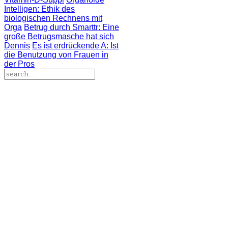
Intelligen
: Ethik des
biologischen Rechnens mit
Orga
Betrug durch Smarttr
: Eine
große Betrugsmasche hat sich
Dennis
Es ist erdrückende A
: Ist
die Benutzung von Frauen in
der Pros