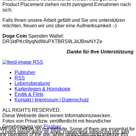
Product Placement ziehen nicht zwingend Einnahmen nach
sich.
Falls Ihnen unsere Arbeit gefällt und Sie uns unterstützen
möchten, freuen wir uns über eine Aufmerksamkeit :-)
Doge Coin
Spenden Wallet:
DR1ktPKc6tyqNdWuPXTBRS9LJdJBrwNYZe
Danke für Ihre Unterstützung
RSS
Publisher
RSS
Lebensberatung
Kartenlegen & Horoskope
Erotik & Flirts
Kontakt | Impressum | Datenschutz
ALL RIGHTS RESERVED.
Diese Webseite dient reinen Informationszwecken.
Fotos von Privat bzw. veröffentlicht mit freundlicher
Genehmigung von
Pixabay
We use cookies on our website. Some of them are essential for
Lorem ipsum dolor sit amet, consectetur adipiscing elit, sed
the operation of the site, while others help us to improve this