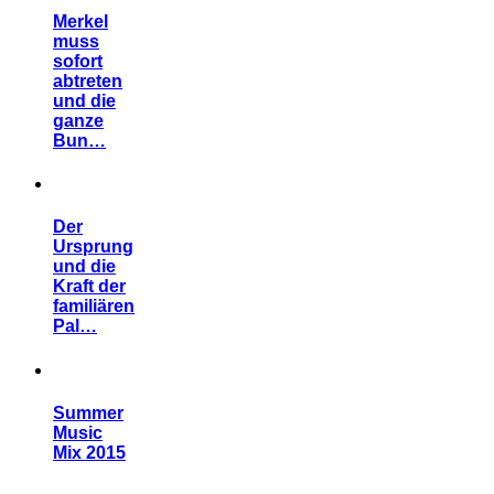
Merkel
muss
sofort
abtreten
und die
ganze
Bun…
Der
Ursprung
und die
Kraft der
familiären
Pal…
Summer
Music
Mix 2015