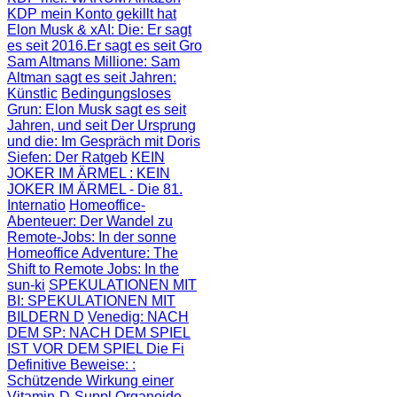
KDP mein Konto gekillt hat
Elon Musk & xAI: Die
: Er sagt
es seit 2016.Er sagt es seit Gro
Sam Altmans Millione
: Sam
Altman sagt es seit Jahren:
Künstlic
Bedingungsloses
Grun
: Elon Musk sagt es seit
Jahren, und seit
Der Ursprung
und die
: Im Gespräch mit Doris
Siefen: Der Ratgeb
KEIN
JOKER IM ÄRMEL
: KEIN
JOKER IM ÄRMEL - Die 81.
Internatio
Homeoffice-
Abenteuer
: Der Wandel zu
Remote-Jobs: In der sonne
Homeoffice Adventure
: The
Shift to Remote Jobs: In the
sun-ki
SPEKULATIONEN MIT
BI
: SPEKULATIONEN MIT
BILDERN D
Venedig: NACH
DEM SP
: NACH DEM SPIEL
IST VOR DEM SPIEL Die Fi
Definitive Beweise:
:
Schützende Wirkung einer
Vitamin-D-Suppl
Organoide