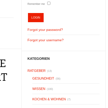
Remember me
Forgot your password?
Forgot your username?
KATEGORIEN
IE
RATGEBER
(13)
RT
GESUNDHEIT
(56)
WISSEN
(100)
KOCHEN & WOHNEN
(7)