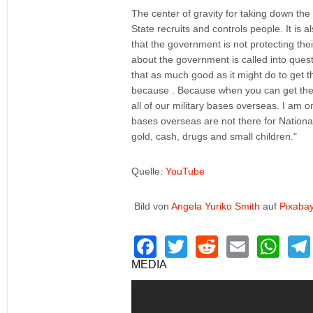
The center of gravity for taking down the
State recruits and controls people. It is a
that the government is not protecting thei
about the government is called into questi
that as much good as it might do to get th
because . Because when you can get the A
all of our military bases overseas. I am 
bases overseas are not there for National
gold, cash, drugs and small children.
Quelle:
YouTube
Bild von
Angela Yuriko Smith
auf
Pixaba
F
T
R
E
W
a
wi
e
m
h
MEDIA
c
tt
d
ail
at
e
er
di
s