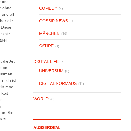
 ohne
ie ohne
COMEDY
(4)
 und all
ber die
GOSSIP NEWS
(9)
. Diese
MÄRCHEN
ss sie
(10)
uell
SATIRE
(1)
 die Art
DIGITAL LIFE
(3)
efen
UNIVERSUM
(6)
 Ausmaß
 mich ist
DIGITAL NORMADS
(11)
ein mag,
hkeit
WORLD
in
(0)
n
nen. Sie
n zu
AUSSERDEM: