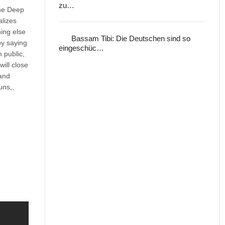
zu…
the Deep
alizes
hing else
Bassam Tibi: Die Deutschen sind so
by saying
eingeschüc…
 public,
ill close
sand
uns,,