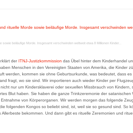
de sowie beiläufige Morde. Insgesamt verschwinden weltweit etwa 8 Millionen Kinder...
rklärt der
ITNJ-Justizkommission
das Übel hinter dem Kinderhandel u
haben Menschen in den Vereinigten Staaten von Amerika, die Kinder z
auft werden, kommen sie ohne Geburtsurkunde, was bedeutet, dass es
emand fragt, wo sie sind. Wir importieren auch wieder Kinder per Flugze
t nicht nur um Kindersklaverei oder sexuellen Missbrauch von Kindern,
iertes Blut haben. Sie haben die ganze Trinkzeremonie der satanischen 
ur Entnahme von Körperorganen. Wir werden morgen das folgende Zeug
e folgenden Kongos so beliebt sind, ist, weil sie so gesund sind. So 
 Allerbeste bekommen. Und dann gibt es rituelle Zeremonien und ritue