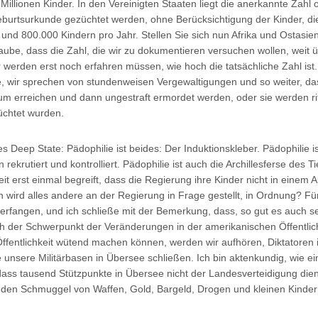
illionen Kinder. In den Vereinigten Staaten liegt die anerkannte Zahl
eburtsurkunde gezüchtet werden, ohne Berücksichtigung der Kinder, d
und 800.000 Kindern pro Jahr. Stellen Sie sich nun Afrika und Ostasien
laube, dass die Zahl, die wir zu dokumentieren versuchen wollen, weit ü
ir werden erst noch erfahren müssen, wie hoch die tatsächliche Zahl ist
, wir sprechen von stundenweisen Vergewaltigungen und so weiter, da
tum erreichen und dann ungestraft ermordet werden, oder sie werden rit
üchtet wurden.
Deep State: Pädophilie ist beides: Der Induktionskleber. Pädophilie ist
krutiert und kontrolliert. Pädophilie ist auch die Archillesferse des Ti
eit erst einmal begreift, dass die Regierung ihre Kinder nicht in einem
n wird alles andere an der Regierung in Frage gestellt, in Ordnung? Für
nterfangen, und ich schließe mit der Bemerkung, dass, so gut es auch s
h der Schwerpunkt der Veränderungen in der amerikanischen Öffentlic
Öffentlichkeit wütend machen können, werden wir aufhören, Diktatoren 
 unsere Militärbasen in Übersee schließen. Ich bin aktenkundig, wie ei
dass tausend Stützpunkte in Übersee nicht der Landesverteidigung die
r den Schmuggel von Waffen, Gold, Bargeld, Drogen und kleinen Kinder