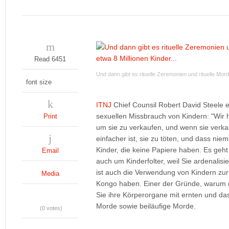
Read 6451
Und dann gibt es rituelle Zeremonien und rituelle Mor
font size
ITNJ
Chief Counsil Robert David Steele e
sexuellen Missbrauch von Kindern: "Wir 
Print
um sie zu verkaufen, und wenn sie verk
einfacher ist, sie zu töten, und dass ni
Kinder, die keine Papiere haben. Es geh
Email
auch um Kinderfolter, weil Sie ardenalis
ist auch die Verwendung von Kindern z
Media
Kongo haben. Einer der Gründe, warum di
Sie ihre Körperorgane mit ernten und das
Morde sowie beiläufige Morde.
(0 votes)