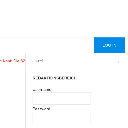
LOG IN
: Die 82. Filmfestspiele von Venedig von
Trading Addiction 20
: Trading
REDAKTIONSBEREICH
Username
Password