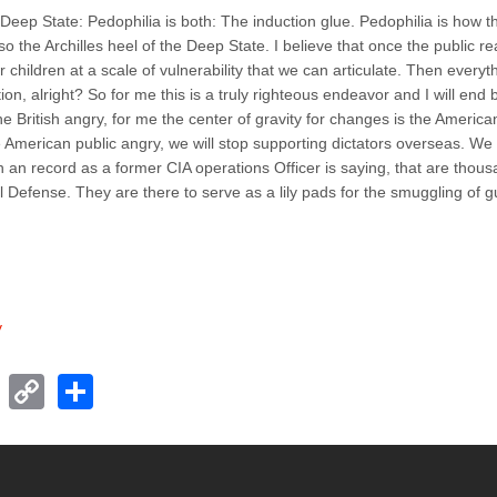
 Deep State: Pedophilia is both: The induction glue. Pedophilia is how 
lso the Archilles heel of the Deep State. I believe that once the public re
r children at a scale of vulnerability that we can articulate. Then everyt
on, alright? So for me this is a truly righteous endeavor and I will end 
e British angry, for me the center of gravity for changes is the American
merican public angry, we will stop supporting dictators overseas. We w
on an record as a former CIA operations Officer is saying, that are thou
 Defense. They are there to serve as a lily pads for the smuggling of g
"
y
T
C
S
el
o
h
e
p
ar
gr
y
e