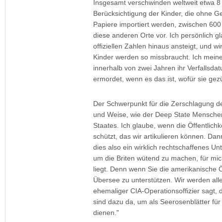
Insgesamt verschwinden weltweit etwa 8 M
Berücksichtigung der Kinder, die ohne G
Papiere importiert werden, zwischen 600 
diese anderen Orte vor. Ich persönlich g
offiziellen Zahlen hinaus ansteigt, und w
Kinder werden so missbraucht. Ich meine
innerhalb von zwei Jahren ihr Verfallsda
ermordet, wenn es das ist, wofür sie gez
Der Schwerpunkt für die Zerschlagung des 
und Weise, wie der Deep State Menschen re
Staates. Ich glaube, wenn die Öffentlichk
schützt, das wir artikulieren können. Dan
dies also ein wirklich rechtschaffenes U
um die Briten wütend zu machen, für mic
liegt. Denn wenn Sie die amerikanische 
Übersee zu unterstützen. Wir werden alle
ehemaliger CIA-Operationsoffizier sagt, 
sind dazu da, um als Seerosenblätter fü
dienen."