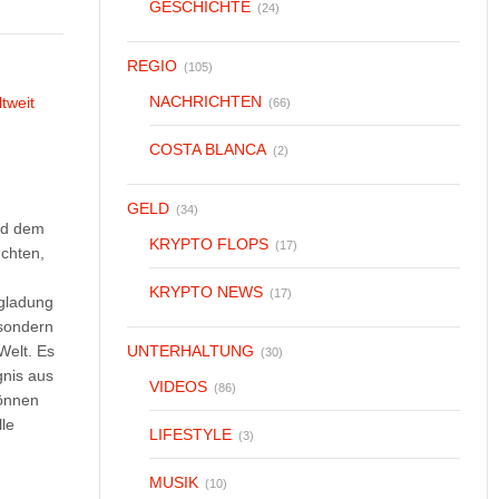
GESCHICHTE
(24)
REGIO
(105)
NACHRICHTEN
(66)
COSTA BLANCA
(2)
GELD
(34)
nd dem
KRYPTO FLOPS
(17)
üchten,
KRYPTO NEWS
(17)
ugladung
 sondern
Welt. Es
UNTERHALTUNG
(30)
nis aus
VIDEOS
(86)
können
lle
LIFESTYLE
(3)
MUSIK
(10)