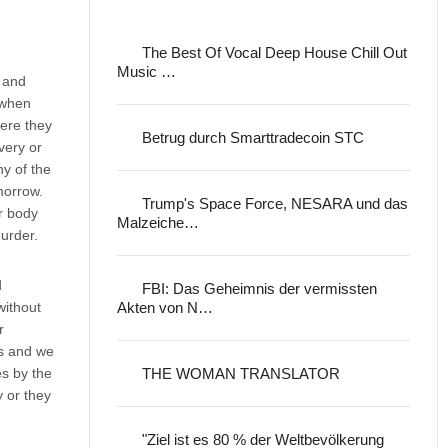
The Best Of Vocal Deep House Chill Out
Music …
n and
 when
here they
Betrug durch Smarttradecoin STC
very or
y of the
morrow.
Trump's Space Force, NESARA und das
r body
Malzeiche…
murder.
d
FBI: Das Geheimnis der vermissten
without
Akten von N…
r
es and we
es by the
THE WOMAN TRANSLATOR
y or they
"Ziel ist es 80 % der Weltbevölkerung