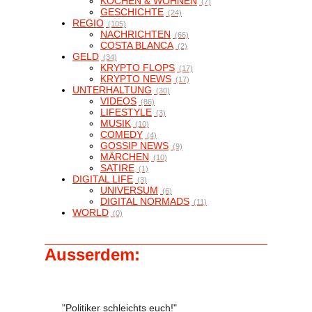
KOCHEN & WOHNEN
(7)
GESCHICHTE
(24)
REGIO
(105)
NACHRICHTEN
(66)
COSTA BLANCA
(2)
GELD
(34)
KRYPTO FLOPS
(17)
KRYPTO NEWS
(17)
UNTERHALTUNG
(30)
VIDEOS
(86)
LIFESTYLE
(3)
MUSIK
(10)
COMEDY
(4)
GOSSIP NEWS
(9)
MÄRCHEN
(10)
SATIRE
(1)
DIGITAL LIFE
(3)
UNIVERSUM
(6)
DIGITAL NORMADS
(11)
WORLD
(0)
Ausserdem:
"Politiker schleichts euch!"