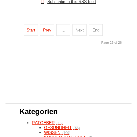
Subscribe to this RSS feed
Start
Prev
…
Next
End
Page 26 of 26
Kategorien
RATGEBER
(13)
GESUNDHEIT
(56)
WISSEN
(100)