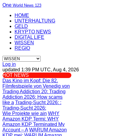
One
World News 123
HOME
UNTERHALTUNG
GELD
KRYPTO NEWS
DIGITAL LIFE
WISSEN
REGIO
Log in
updated 1:39 PM UTC, Aug 4, 2026
HOT NEWS
Das Kino im Kopf
: Die 82.
Filmfestspiele von Venedig von
Trading Addiction 20
: Trading
Addiction 2026: How scams
like a
Trading-Sucht 2026:
:
Trading-Sucht 2026:
Wie Projekte wie ain
WHY
Amazon KDP Termi
: WHY
Amazon KDP Terminated My
Account – A
WARUM Amazon
KDP mei
: WARUM Amazon