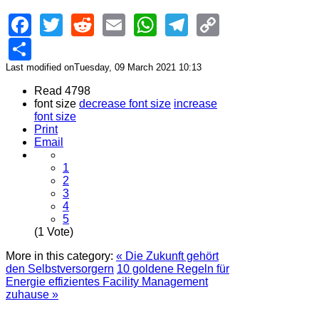
Facebook
Twitter
Reddit
Email
WhatsApp
Telegram
Copy
Link
Share
Last modified onTuesday, 09 March 2021 10:13
Read 4798
font size
decrease font size
increase
font size
Print
Email
1
2
3
4
5
(1 Vote)
More in this category:
« Die Zukunft gehört
den Selbstversorgern
10 goldene Regeln für
Energie effizientes Facility Management
zuhause »