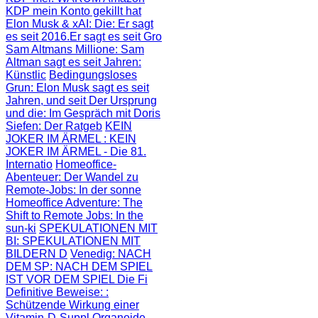
KDP mein Konto gekillt hat
Elon Musk & xAI: Die
: Er sagt
es seit 2016.Er sagt es seit Gro
Sam Altmans Millione
: Sam
Altman sagt es seit Jahren:
Künstlic
Bedingungsloses
Grun
: Elon Musk sagt es seit
Jahren, und seit
Der Ursprung
und die
: Im Gespräch mit Doris
Siefen: Der Ratgeb
KEIN
JOKER IM ÄRMEL
: KEIN
JOKER IM ÄRMEL - Die 81.
Internatio
Homeoffice-
Abenteuer
: Der Wandel zu
Remote-Jobs: In der sonne
Homeoffice Adventure
: The
Shift to Remote Jobs: In the
sun-ki
SPEKULATIONEN MIT
BI
: SPEKULATIONEN MIT
BILDERN D
Venedig: NACH
DEM SP
: NACH DEM SPIEL
IST VOR DEM SPIEL Die Fi
Definitive Beweise:
:
Schützende Wirkung einer
Vitamin-D-Suppl
Organoide