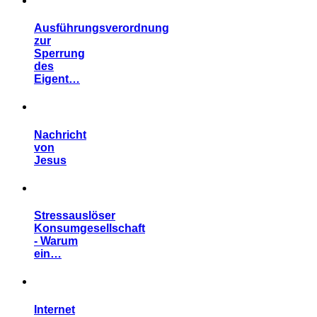
Ausführungsverordnung
zur
Sperrung
des
Eigent…
Nachricht
von
Jesus
Stressauslöser
Konsumgesellschaft
- Warum
ein…
Internet