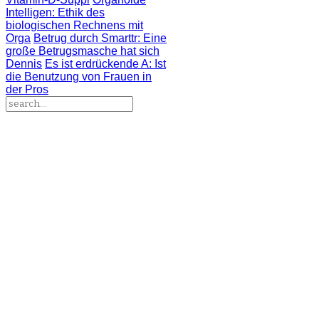
Intelligen
: Ethik des
biologischen Rechnens mit
Orga
Betrug durch Smarttr
: Eine
große Betrugsmasche hat sich
Dennis
Es ist erdrückende A
: Ist
die Benutzung von Frauen in
der Pros