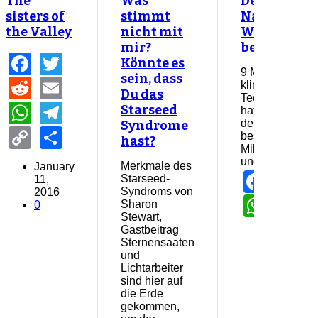
The
Was
Deutschlan
sisters of
stimmt
Nationale
the Valley
nicht mit
Wasserstoff
mir?
beschlosse
Facebook
Twitter
Könnte es
9 Milliarden Eur
sein, dass
Reddit
Email
klimafreundlic
Du das
Technologie Da
WhatsApp
Telegram
Starseed
hat die erste
des Aufbruchs
Syndrome
Copy
Share
beschlossen: 
hast?
Milliarden-Zus
Link
und…
Merkmale des
January
Face
Tw
Starseed-
11,
Syndroms von
2016
Wha
T
Sharon
0
Stewart,
Gastbeitrag
June 12,
Sternensaaten
0
und
Lichtarbeiter
sind hier auf
die Erde
gekommen,