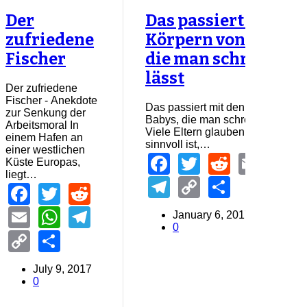
Der
Das passiert mit de
zufriedene
Körpern von Babys,
Fischer
die man schreien
lässt
Der zufriedene
Fischer - Anekdote
Das passiert mit den Körpern von
zur Senkung der
Babys, die man schreien lässt
Arbeitsmoral In
Viele Eltern glauben, dass es
einem Hafen an
sinnvoll ist,…
einer westlichen
Facebook
Twitter
Reddit
Emai
W
Küste Europas,
liegt…
Telegram
Copy
Share
Facebook
Twitter
Reddit
Link
Email
WhatsApp
Telegram
January 6, 2017
0
Copy
Share
Link
July 9, 2017
0