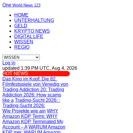
One
World News 123
HOME
UNTERHALTUNG
GELD
KRYPTO NEWS
DIGITAL LIFE
WISSEN
REGIO
Log in
updated 1:39 PM UTC, Aug 4, 2026
HOT NEWS
Das Kino im Kopf
: Die 82.
Filmfestspiele von Venedig von
Trading Addiction 20
: Trading
Addiction 2026: How scams
like a
Trading-Sucht 2026:
:
Trading-Sucht 2026:
Wie Projekte wie ain
WHY
Amazon KDP Termi
: WHY
Amazon KDP Terminated My
Account – A
WARUM Amazon
KDP mei
: WARUM Amazon