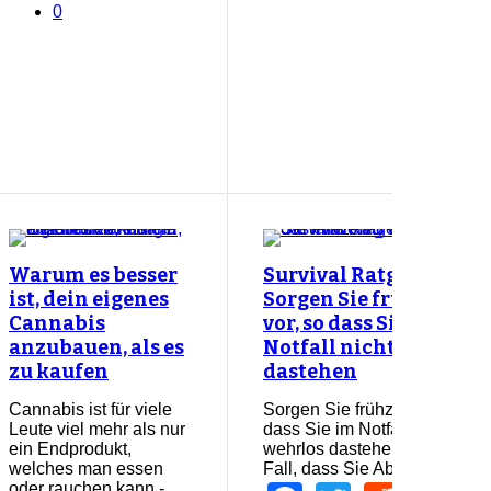
0
Warum es besser
Survival Ratgeber:
ist, dein eigenes
Sorgen Sie frühzeitig
Cannabis
vor, so dass Sie im
anzubauen, als es
Notfall nicht wehrlos
zu kaufen
dastehen
Cannabis ist für viele
Sorgen Sie frühzeitig vor, so
Leute viel mehr als nur
dass Sie im Notfall nicht
ein Endprodukt,
wehrlos dastehen Für den
welches man essen
Fall, dass Sie Abends…
oder rauchen kann -…