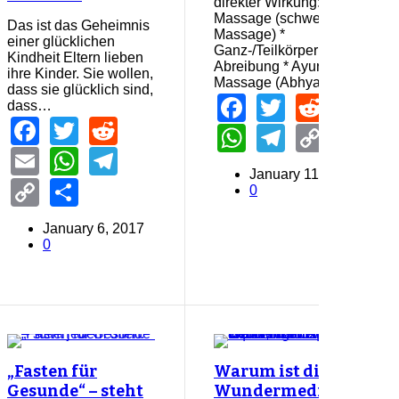
direkter Wirkung: * klassisch
Massage (schwedische
Das ist das Geheimnis
Massage) *
einer glücklichen
Ganz-/Teilkörpermassage *
Kindheit Eltern lieben
Abreibung * Ayurveda-
ihre Kinder. Sie wollen,
Massage (Abhyanga)…
dass sie glücklich sind,
Facebook
Twitter
Reddi
Em
dass…
Facebook
Twitter
Reddit
WhatsApp
Telegra
Copy
Sh
Email
WhatsApp
Telegram
Link
January 11, 2016
Copy
Share
0
Link
January 6, 2017
0
„Fasten für
Warum ist die
Gesunde“ – steht
Wundermedizin