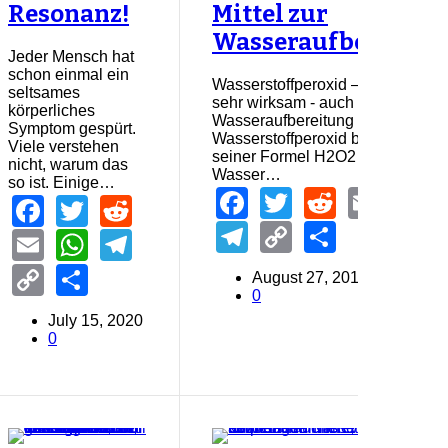
Resonanz!
Mittel zur
Wasseraufbereitun
Jeder Mensch hat
schon einmal ein
Wasserstoffperoxid – Günstig un
seltsames
sehr wirksam - auch zur
körperliches
Wasseraufbereitung
Symptom gespürt.
Wasserstoffperoxid besteht gem
Viele verstehen
seiner Formel H2O2 aus
nicht, warum das
Wasser…
so ist. Einige…
Facebook
Twitter
Reddit
Emai
W
Facebook
Twitter
Reddit
Telegram
Copy
Share
Email
WhatsApp
Telegram
Link
Copy
Share
August 27, 2016
0
Link
July 15, 2020
0