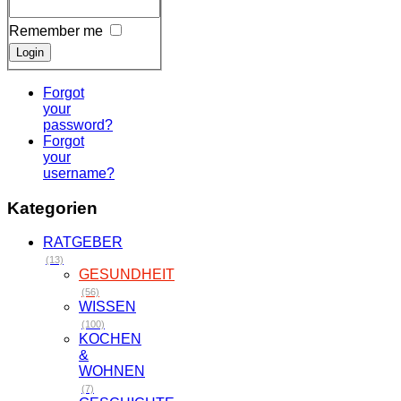
Remember me
Forgot
your
password?
Forgot
your
username?
Kategorien
RATGEBER
(13)
GESUNDHEIT
(56)
WISSEN
(100)
KOCHEN
&
WOHNEN
(7)