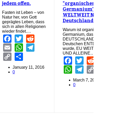
jedem offen.
"organisches
Germanium"
Fasten ist Leben – von
WELTWEIT NUR in
Natur her, von Gott
Deutschland verboten
geprägtes Leben, dass
sich in allen Religionen
Warum ist organisches
wieder findet.…
Germanium, das sogar in
Facebook
Twitter
Reddit
DEUTSCHLAND von einem
Deutschen ENTDECKT
Email
WhatsApp
Telegram
wurde, EU WEIT EINZIG
UND ALLEINE…
Copy
Share
Facebook
Twitter
Reddi
Em
Link
WhatsApp
Telegra
Copy
Sh
January 11, 2016
0
Link
March 7, 2016
0