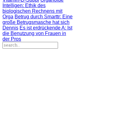
Intelligen
: Ethik des
biologischen Rechnens mit
Orga
Betrug durch Smarttr
: Eine
große Betrugsmasche hat sich
Dennis
Es ist erdrückende A
: Ist
die Benutzung von Frauen in
der Pros