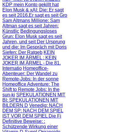
KDP mein Konto gekillt hat
Elon Musk & xAI: Die
: Er sagt
es seit 2016.Er sagt es seit Gro
Sam Altmans Millione
: Sam
Altman sagt es seit Jahren:
Künstlic
Bedingungsloses
Grun
: Elon Musk sagt es seit
Jahren, und seit
Der Ursprung
und die
: Im Gespräch mit Doris
Siefen: Der Ratgeb
KEIN
JOKER IM ÄRMEL
: KEIN
JOKER IM ÄRMEL - Die 81.
Internatio
Homeoffice-
Abenteuer
: Der Wandel zu
Remote-Jobs: In der sonne
Homeoffice Adventure
: The
Shift to Remote Jobs: In the
sun-ki
SPEKULATIONEN MIT
BI
: SPEKULATIONEN MIT
BILDERN D
Venedig: NACH
DEM SP
: NACH DEM SPIEL
IST VOR DEM SPIEL Die Fi
Definitive Beweise:
:
Schützende Wirkung einer
Vitamin-D-Suppl
Organoide