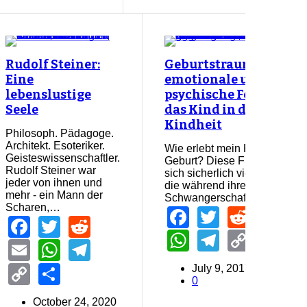
Rudolf Steiner:
Geburtstrauma -
Eine
emotionale und
lebenslustige
psychische Folgen für
Seele
das Kind in der frühen
Kindheit
Philosoph. Pädagoge.
Architekt. Esoteriker.
Wie erlebt mein Kind seine
Geisteswissenschaftler.
Geburt? Diese Frage stellen
Rudolf Steiner war
sich sicherlich viele Mütter,
jeder von ihnen und
die während ihrer
mehr - ein Mann der
Schwangerschaft über…
Scharen,…
Facebook
Twitter
Reddi
Em
Facebook
Twitter
Reddit
WhatsApp
Telegra
Copy
Sh
Email
WhatsApp
Telegram
Link
Copy
Share
July 9, 2017
0
Link
October 24, 2020