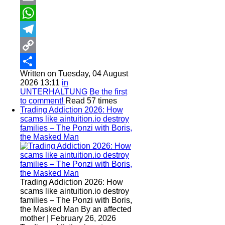
Email
WhatsApp
Telegram
Copy
Written on Tuesday, 04 August
Link
Share
2026 13:11
in
UNTERHALTUNG
Be the first
to comment!
Read 57 times
Trading Addiction 2026: How
scams like aintuition.io destroy
families – The Ponzi with Boris,
the Masked Man
Trading Addiction 2026: How
scams like aintuition.io destroy
families – The Ponzi with Boris,
the Masked Man By an affected
mother | February 26, 2026