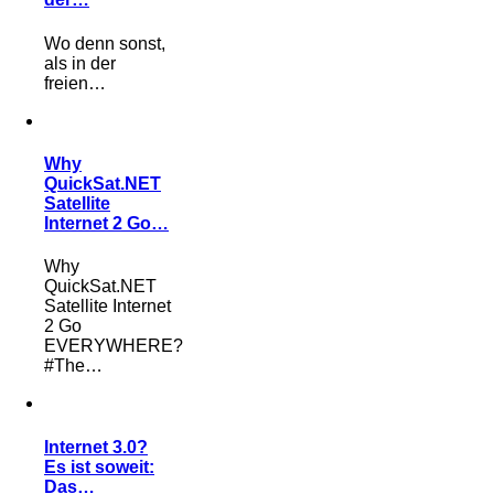
Wo denn sonst,
als in der
freien…
Why
QuickSat.NET
Satellite
Internet 2 Go…
Why
QuickSat.NET
Satellite Internet
2 Go
EVERYWHERE?
#The…
Internet 3.0?
Es ist soweit:
Das…