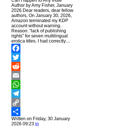
Can Happen to Any Indie
Author by Amy Fisher, January
2026 Dear readers, dear fellow
authors, On January 30, 2026,
Amazon terminated my KDP
account without warning.
Reason: “lack of publishing
rights” for seven multilingual
erotica titles. I had correctly…
Facebook
Twitter
Reddit
Email
WhatsApp
Telegram
Copy
Written on Friday, 30 January
Link
Share
2026 09:23
in