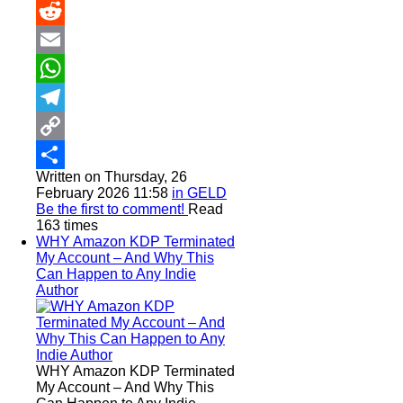
Twitter
Reddit
Email
WhatsApp
Telegram
Copy
Written on Thursday, 26
Link
Share
February 2026 11:58
in GELD
Be the first to comment!
Read
163 times
WHY Amazon KDP Terminated
My Account – And Why This
Can Happen to Any Indie
Author
WHY Amazon KDP Terminated
My Account – And Why This