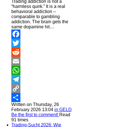
Trading addiction is not a
“harmless quirk.” It is a real
behavioral addiction –
comparable to gambling
addiction. The brain gets the
same dopamine hit…
Facebook
Twitter
Reddit
Email
WhatsApp
Telegram
Copy
Written on Thursday, 26
Link
Share
February 2026 13:04
in GELD
Be the first to comment!
Read
91 times
Trading-Sucht 2026: Wie