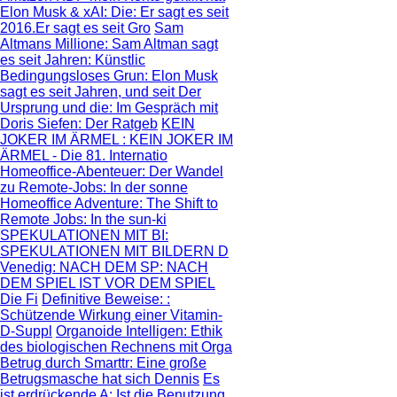
Elon Musk & xAI: Die
: Er sagt es seit
2016.Er sagt es seit Gro
Sam
Altmans Millione
: Sam Altman sagt
es seit Jahren: Künstlic
Bedingungsloses Grun
: Elon Musk
sagt es seit Jahren, und seit
Der
Ursprung und die
: Im Gespräch mit
Doris Siefen: Der Ratgeb
KEIN
JOKER IM ÄRMEL
: KEIN JOKER IM
ÄRMEL - Die 81. Internatio
Homeoffice-Abenteuer
: Der Wandel
zu Remote-Jobs: In der sonne
Homeoffice Adventure
: The Shift to
Remote Jobs: In the sun-ki
SPEKULATIONEN MIT BI
:
SPEKULATIONEN MIT BILDERN D
Venedig: NACH DEM SP
: NACH
DEM SPIEL IST VOR DEM SPIEL
Die Fi
Definitive Beweise:
:
Schützende Wirkung einer Vitamin-
D-Suppl
Organoide Intelligen
: Ethik
des biologischen Rechnens mit Orga
Betrug durch Smarttr
: Eine große
Betrugsmasche hat sich Dennis
Es
ist erdrückende A
: Ist die Benutzung