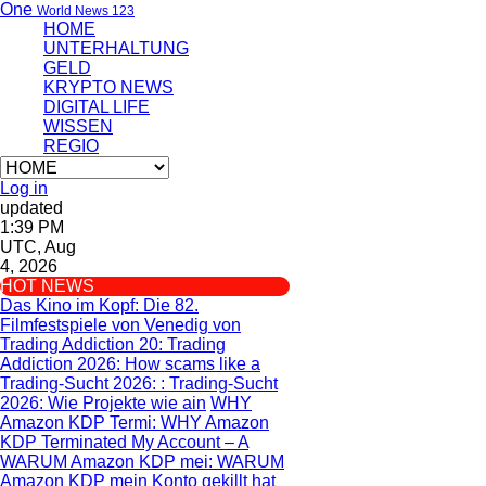
One
World News 123
HOME
UNTERHALTUNG
GELD
KRYPTO NEWS
DIGITAL LIFE
WISSEN
REGIO
Log in
updated
1:39 PM
UTC, Aug
4, 2026
HOT NEWS
Das Kino im Kopf
: Die 82.
Filmfestspiele von Venedig von
Trading Addiction 20
: Trading
Addiction 2026: How scams like a
Trading-Sucht 2026:
: Trading-Sucht
2026: Wie Projekte wie ain
WHY
Amazon KDP Termi
: WHY Amazon
KDP Terminated My Account – A
WARUM Amazon KDP mei
: WARUM
Amazon KDP mein Konto gekillt hat