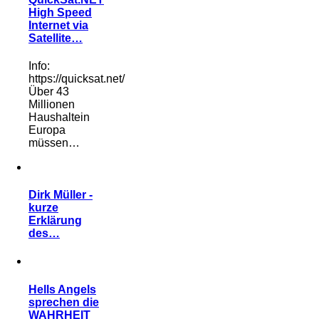
High Speed
Internet via
Satellite…
Info:
https://quicksat.net/
Über 43
Millionen
Haushaltein
Europa
müssen…
Dirk Müller -
kurze
Erklärung
des…
Hells Angels
sprechen die
WAHRHEIT