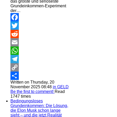
das größte und seriöseste
Grundeinkommen-Experiment
der…
Facebook
Twitter
Reddit
Email
WhatsApp
Telegram
Copy
Written on Thursday, 20
Link
Share
November 2025 08:48
in GELD
Be the first to comment!
Read
1747 times
Bedingungsloses
Grundeinkommen: Die Lösung,
die Elon Musk schon lange
sieht – und die jetzt Realität