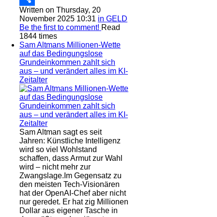
Written on Thursday, 20
Link
Share
November 2025 10:31
in GELD
Be the first to comment!
Read
1844 times
Sam Altmans Millionen-Wette
auf das Bedingungslose
Grundeinkommen zahlt sich
aus – und verändert alles im KI-
Zeitalter
Sam Altman sagt es seit
Jahren: Künstliche Intelligenz
wird so viel Wohlstand
schaffen, dass Armut zur Wahl
wird – nicht mehr zur
Zwangslage.Im Gegensatz zu
den meisten Tech-Visionären
hat der OpenAI-Chef aber nicht
nur geredet. Er hat zig Millionen
Dollar aus eigener Tasche in