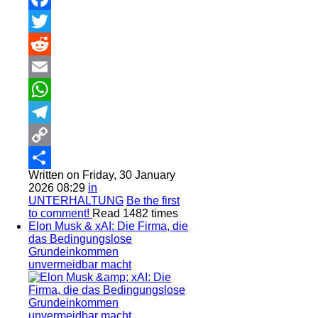
Facebook
Twitter
Reddit
Email
WhatsApp
Telegram
Copy
Written on Friday, 30 January
Link
Share
2026 08:29
in
UNTERHALTUNG
Be the first
to comment!
Read 1482 times
Elon Musk & xAI: Die Firma, die
das Bedingungslose
Grundeinkommen
unvermeidbar macht