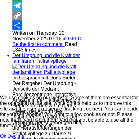
WhatsApp
Telegram
Copy
Written on Thursday, 20
Link
Share
November 2025 07:16
in GELD
Be the first to comment!
Read
1843 times
Der Ursprung und die Kraft der
familiären Palliativpflege
Im Gespräch mit Doris Siefen:
Der Ratgeber Der Ursprung -
Jenseits der Medizin:
Familienzentrierte integrative
We use cookies on our website. Some of them are essential for
Ansätze in der Palliativmedizin
the operation of the site, while others help us to improve this
Heute sprechen wir mit Doris
site and the user experience (tracking cookies). You can decide
Siefen, der Autorin des
for yourself whether you want to allow cookies or not. Please
inspirierenden Ratgebers Der
note that if you reject them, you may not be able to use all the
Ursprung, der Angehörigen hilft,
functionalities of the site.
die Herausforderungen der
Palliativpflege zu Hause zu
Ok
Decline