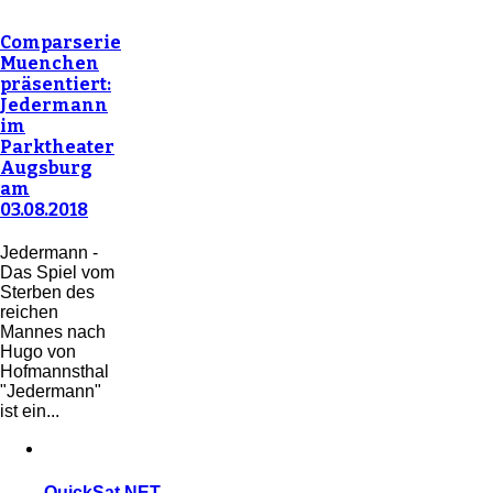
Comparserie
Muenchen
präsentiert:
Jedermann
im
Parktheater
Augsburg
am
03.08.2018
Jedermann -
Das Spiel vom
Sterben des
reichen
Mannes nach
Hugo von
Hofmannsthal
"Jedermann"
ist ein...
QuickSat.NET