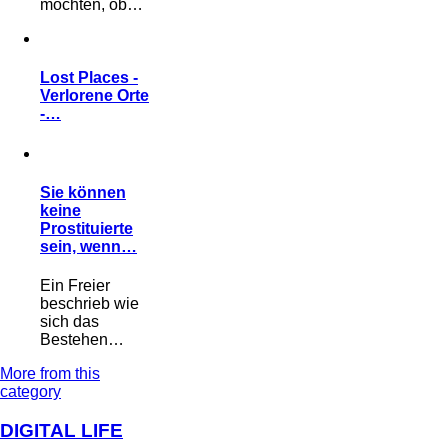
möchten, ob…
Lost Places -
Verlorene Orte
-…
Sie können
keine
Prostituierte
sein, wenn…
Ein Freier
beschrieb wie
sich das
Bestehen…
More from this
category
DIGITAL LIFE