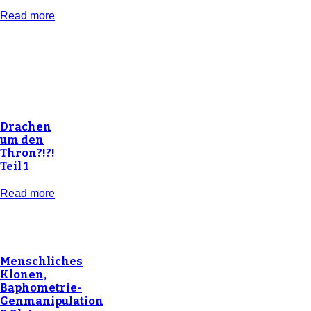
Read more
Drachen
um den
Thron?!?!
Teil 1
Read more
Menschliches
Klonen,
Baphometrie-
Genmanipulation